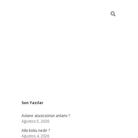
Sidebar
Son Yazılar
ilbet giriş
https://betexpergiris.casino/
betexpe
Avlanır atasözünün anlamı ?
Ağustos 5, 2026
Atkı kökü nedir ?
Ağustos 4, 2026