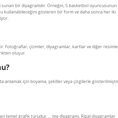
lgi sunan bir diyagramdır. Örneğin, 5 basketbol oyuncusunun
pu kullanabileceğini gösteren bir form ve daha sonra her iki
iyor.
r. Fotoğraflar, çizimler, diyagramlar, kartlar ve diğer resimle
enkten oluşur.
mu?
ışta anlamak için boyama, şekiller veya çizgilerle gösterilmiştir
u en temel grafik türüdür. … tee diyagramı. Ripal diyagramlar