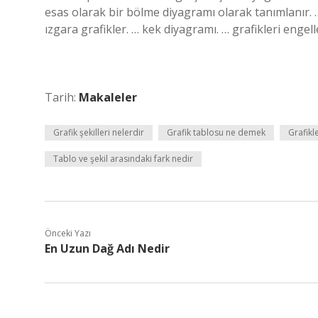
esas olarak bir bölme diyagramı olarak tanımlanır. …
ızgara grafikler. … kek diyagramı. … grafikleri engell
Tarih:
Makaleler
Grafik şekilleri nelerdir
Grafik tablosu ne demek
Grafikl
Tablo ve şekil arasındaki fark nedir
Önceki Yazı
En Uzun Dağ Adı Nedir