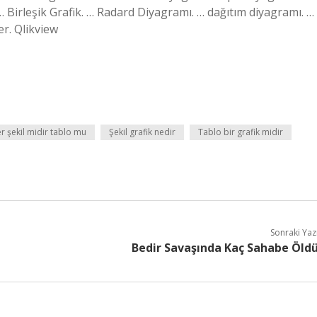
 Birleşik Grafik. … Radard Diyagramı. … dağıtım diyagramı. …
er. Qlikview
er şekil midir tablo mu
Şekil grafik nedir
Tablo bir grafik midir
Sonraki Yaz
Bedir Savaşında Kaç Sahabe Öld