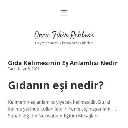
menüyü
Anasayfa
aç
Gizlilik Politikası
Öncü Fikir Rehberi
Yasal Uyarı
Hayatına liderlik katan pratik fikirler!
Hakkımızda
Gıda Kelimesinin Eş Anlamlısı Nedir
Tarih: Nisan 5, 2025
Gıdanın eşi nedir?
Kelimenin eş anlamlısı yiyecek kelimesidir. Bu iki
kelime yerinde kullanılabilir. Yemek için eşanlamlı …
Sabah ›Eğitim Newsabah› Eğitim Mesajları