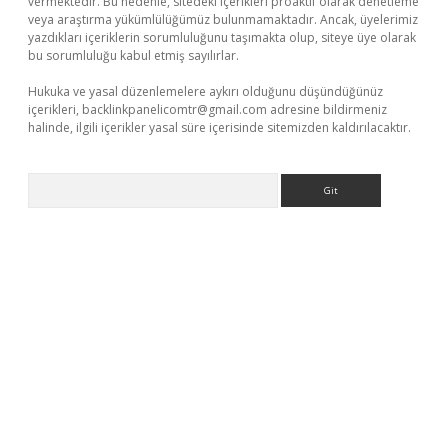
vermektedir. Bu nedenle, sitedeki içerikleri proaktif olarak denetleme
veya araştırma yükümlülüğümüz bulunmamaktadır. Ancak, üyelerimiz
yazdıkları içeriklerin sorumluluğunu taşımakta olup, siteye üye olarak
bu sorumluluğu kabul etmiş sayılırlar.
Hukuka ve yasal düzenlemelere aykırı olduğunu düşündüğünüz
içerikleri,
backlinkpanelicomtr@gmail.com
adresine bildirmeniz
halinde, ilgili içerikler yasal süre içerisinde sitemizden kaldırılacaktır.
Arama
etexpergir.net