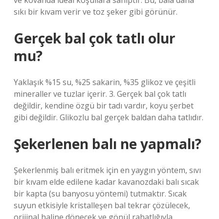
ve kovanda ideal koşullara sahiptir. Bu, bala daha
sıkı bir kıvam verir ve toz şeker gibi görünür.
Gerçek bal çok tatlı olur
mu?
Yaklaşık %15 su, %25 sakarin, %35 glikoz ve çeşitli
mineraller ve tuzlar içerir. 3. Gerçek bal çok tatlı
değildir, kendine özgü bir tadı vardır, koyu şerbet
gibi değildir. Glikozlu bal gerçek baldan daha tatlıdır.
Şekerlenen balı ne yapmalı?
Şekerlenmiş balı eritmek için en yaygın yöntem, sıvı
bir kıvam elde edilene kadar kavanozdaki balı sıcak
bir kapta (su banyosu yöntemi) tutmaktır. Sıcak
suyun etkisiyle kristalleşen bal tekrar çözülecek,
orijinal haline dönecek ve gönül rahatlığıyla