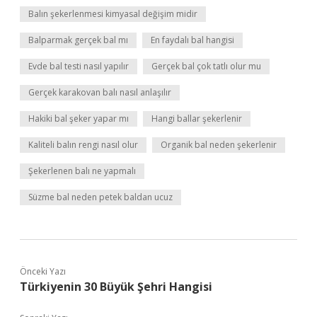
Balın şekerlenmesi kimyasal değişim midir
Balparmak gerçek bal mı
En faydalı bal hangisi
Evde bal testi nasıl yapılır
Gerçek bal çok tatlı olur mu
Gerçek karakovan balı nasıl anlaşılır
Hakiki bal şeker yapar mı
Hangi ballar şekerlenir
Kaliteli balın rengi nasıl olur
Organik bal neden şekerlenir
Şekerlenen balı ne yapmalı
Süzme bal neden petek baldan ucuz
Önceki Yazı
Türkiyenin 30 Büyük Şehri Hangisi