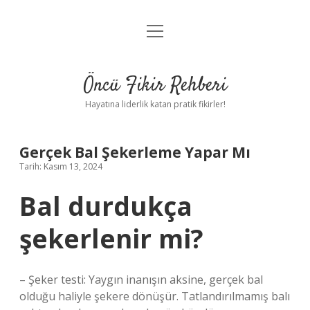
menüyü
Anasayfa
aç
Gizlilik Politikası
Öncü Fikir Rehberi
Yasal Uyarı
Hayatına liderlik katan pratik fikirler!
Hakkımızda
Gerçek Bal Şekerleme Yapar Mı
Tarih: Kasım 13, 2024
Bal durdukça
şekerlenir mi?
– Şeker testi: Yaygın inanışın aksine, gerçek bal
olduğu haliyle şekere dönüşür. Tatlandırılmamış balı