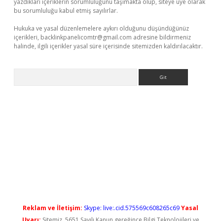
yazdıkları içeriklerin sorumluluğunu taşımakta olup, siteye üye olarak
bu sorumluluğu kabul etmiş sayılırlar.
Hukuka ve yasal düzenlemelere aykırı olduğunu düşündüğünüz
içerikleri,
backlinkpanelicomtr@gmail.com
adresine bildirmeniz
halinde, ilgili içerikler yasal süre içerisinde sitemizden kaldırılacaktır.
Arama
ir.net
Reklam ve İletişim:
Skype: live:.cid.575569c608265c69
Yasal
Uyarı:
Sitemiz, 5651 Sayılı Kanun gereğince Bilgi Teknolojileri ve