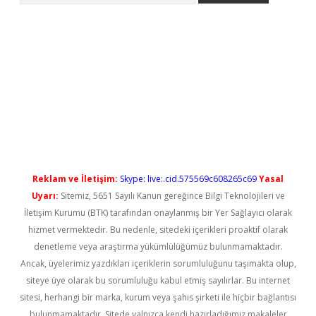
rgir.net
Reklam ve İletişim:
Skype: live:.cid.575569c608265c69
Yasal
Uyarı:
Sitemiz, 5651 Sayılı Kanun gereğince Bilgi Teknolojileri ve
İletişim Kurumu (BTK) tarafından onaylanmış bir Yer Sağlayıcı olarak
hizmet vermektedir. Bu nedenle, sitedeki içerikleri proaktif olarak
denetleme veya araştırma yükümlülüğümüz bulunmamaktadır.
Ancak, üyelerimiz yazdıkları içeriklerin sorumluluğunu taşımakta olup,
siteye üye olarak bu sorumluluğu kabul etmiş sayılırlar. Bu internet
sitesi, herhangi bir marka, kurum veya şahıs şirketi ile hiçbir bağlantısı
bulunmamaktadır. Sitede yalnızca kendi hazırladığımız makaleler