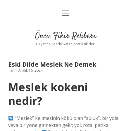
menüyü
Anasayfa
aç
Gizlilik Politikası
Öncü Fikir Rehberi
Yasal Uyarı
Hayatına liderlik katan pratik fikirler!
Hakkımızda
Eski Dilde Meslek Ne Demek
Tarih: Aralık 16, 2024
Meslek kokeni
nedir?
“Meslek” kelimesinin kökü olan “süluk”, bir yola
veya bir yöne gitmekten gelir; yol, rota, patika