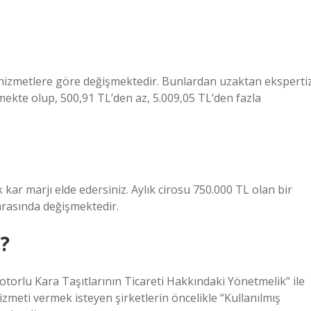
i hizmetlere göre değişmektedir. Bunlardan uzaktan eksperti
lmekte olup, 500,91 TL’den az, 5.009,05 TL’den fazla
kar marjı elde edersiniz. Aylık cirosu 750.000 TL olan bir
 arasında değişmektedir.
r?
otorlu Kara Taşıtlarının Ticareti Hakkındaki Yönetmelik” ile
meti vermek isteyen şirketlerin öncelikle “Kullanılmış