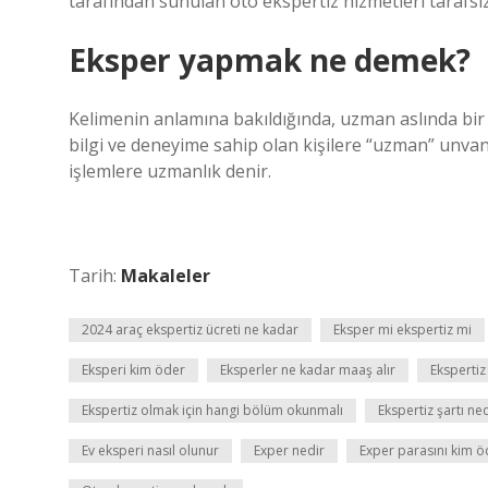
tarafından sunulan oto ekspertiz hizmetleri tarafsız 
Eksper yapmak ne demek?
Kelimenin anlamına bakıldığında, uzman aslında bi
bilgi ve deneyime sahip olan kişilere “uzman” unvanı 
işlemlere uzmanlık denir.
Tarih:
Makaleler
2024 araç ekspertiz ücreti ne kadar
Eksper mi ekspertiz mi
Eksperi kim öder
Eksperler ne kadar maaş alır
Ekspertiz
Ekspertiz olmak için hangi bölüm okunmalı
Ekspertiz şartı ne
Ev eksperi nasıl olunur
Exper nedir
Exper parasını kim ö