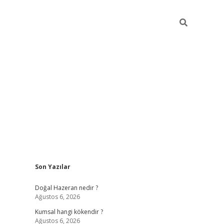
Sidebar
Son Yazılar
ilbet giriş
https://betexpergiris.casino/
betexpergir.n
Doğal Hazeran nedir ?
Ağustos 6, 2026
Kumsal hangi kökendir ?
Ağustos 6, 2026