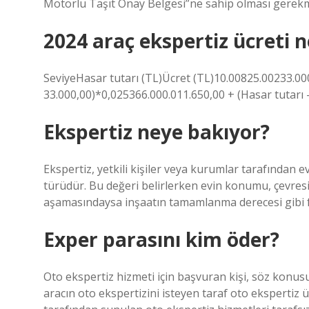
Motorlu Taşıt Onay Belgesi”ne sahip olması gerekm
2024 araç ekspertiz ücreti 
SeviyeHasar tutarı (TL)Ücret (TL)10.00825.00233.000
33.000,00)*0,025366.000.011.650,00 + (Hasar tutarı 
Ekspertiz neye bakıyor?
Ekspertiz, yetkili kişiler veya kurumlar tarafından e
türüdür. Bu değeri belirlerken evin konumu, çevresi
aşamasındaysa inşaatın tamamlanma derecesi gibi fa
Exper parasını kim öder?
Oto ekspertiz hizmeti için başvuran kişi, söz konusu
aracın oto ekspertizini isteyen taraf oto ekspertiz