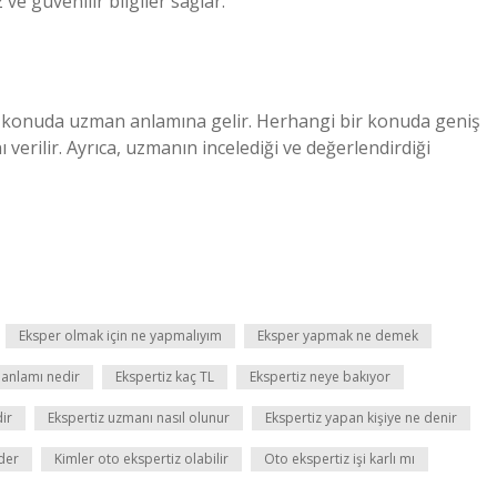
ve güvenilir bilgiler sağlar.
r konuda uzman anlamına gelir. Herhangi bir konuda geniş
verilir. Ayrıca, uzmanın incelediği ve değerlendirdiği
Eksper olmak için ne yapmalıyım
Eksper yapmak ne demek
 anlamı nedir
Ekspertiz kaç TL
Ekspertiz neye bakıyor
dir
Ekspertiz uzmanı nasıl olunur
Ekspertiz yapan kişiye ne denir
der
Kimler oto ekspertiz olabilir
Oto ekspertiz işi karlı mı