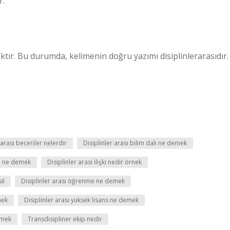
r.
ktır. Bu durumda, kelimenin doğru yazımı disiplinlerarasıdır.
 arası beceriler nelerdir
Disiplinler arası bilim dalı ne demek
şim ne demek
Disiplinler arası ilişki nedir örnek
ıl
Disiplinler arası öğrenme ne demek
mek
Disiplinler arası yüksek lisans ne demek
emek
Transdisipliner ekip nedir