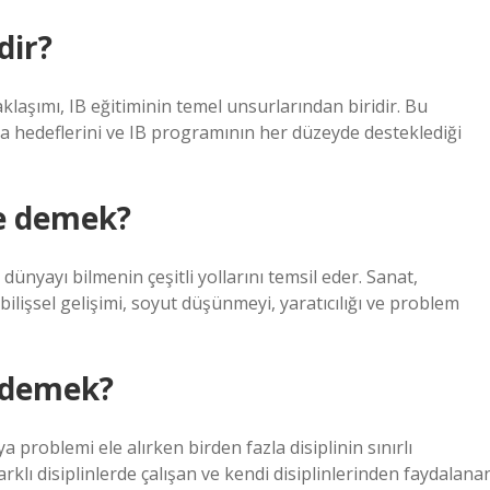
dir?
klaşımı, IB eğitiminin temel unsurlarından biridir. Bu
a hedeflerini ve IB programının her düzeyde desteklediği
 ne demek?
e dünyayı bilmenin çeşitli yollarını temsil eder. Sanat,
bilişsel gelişimi, soyut düşünmeyi, yaratıcılığı ve problem
e demek?
a problemi ele alırken birden fazla disiplinin sınırlı
rklı disiplinlerde çalışan ve kendi disiplinlerinden faydalana