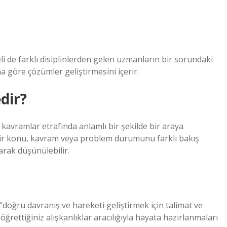
eli de farklı disiplinlerden gelen uzmanların bir sorundaki
a göre çözümler geliştirmesini içerir.
dir?
li kavramlar etrafında anlamlı bir şekilde bir araya
 bir konu, kavram veya problem durumunu farklı bakış
arak düşünülebilir.
a “doğru davranış ve hareketi geliştirmek için talimat ve
 öğrettiğiniz alışkanlıklar aracılığıyla hayata hazırlanmaları