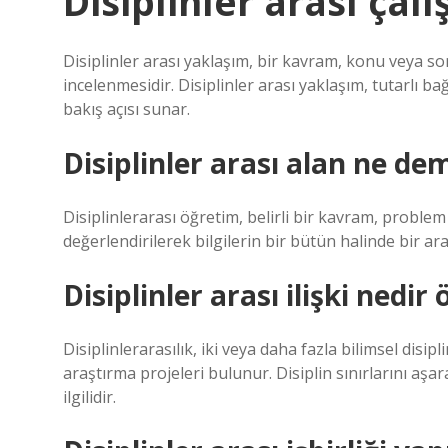
Disiplinler arası ça
Disiplinler arası yaklaşım, bir kavram, konu veya sor
incelenmesidir. Disiplinler arası yaklaşım, tutarlı bağ
bakış açısı sunar.
Disiplinler arası alan ne de
Disiplinlerarası öğretim, belirli bir kavram, problem
değerlendirilerek bilgilerin bir bütün halinde bir ara
Disiplinler arası ilişki nedir
Disiplinlerarasılık, iki veya daha fazla bilimsel disip
araştırma projeleri bulunur. Disiplin sınırlarını aş
ilgilidir.