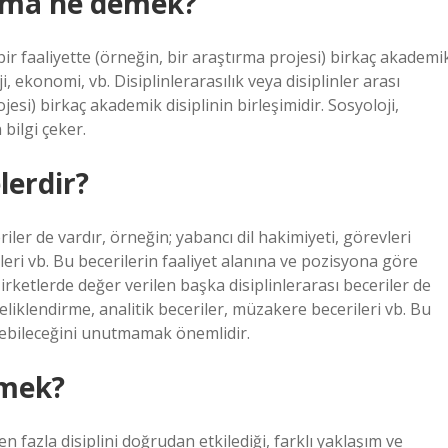
yapma ne demek?
k bir faaliyette (örneğin, bir araştırma projesi) birkaç akademi
ji, ekonomi, vb. Disiplinlerarasılık veya disiplinler arası
jesi) birkaç akademik disiplinin birleşimidir. Sosyoloji,
 bilgi çeker.
lerdir?
iler de vardır, örneğin; yabancı dil hakimiyeti, görevleri
leri vb. Bu becerilerin faaliyet alanına ve pozisyona göre
ketlerde değer verilen başka disiplinlerarası beceriler de
celiklendirme, analitik beceriler, müzakere becerileri vb. Bu
işebileceğini unutmamak önemlidir.
emek?
 fazla disiplini doğrudan etkilediği, farklı yaklaşım ve