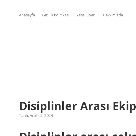
Anasayfa
Gizlilik Politikası
Yasal Uyarı
Hakkımızda
Disiplinler Arası Ek
Tarih: Aralık 5, 2024