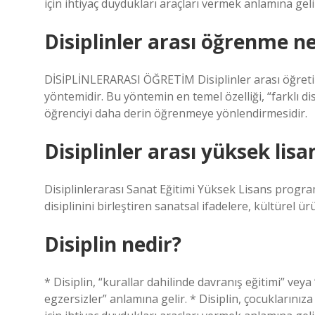
için ihtiyaç duydukları araçları vermek anlamına geli
Disiplinler arası öğrenme 
DİSİPLİNLERARASI ÖĞRETİM Disiplinler arası öğretim,
yöntemidir. Bu yöntemin en temel özelliği, “farklı dis
öğrenciyi daha derin öğrenmeye yönlendirmesidir.
Disiplinler arası yüksek lis
Disiplinlerarası Sanat Eğitimi Yüksek Lisans program
disiplinini birleştiren sanatsal ifadelere, kültürel 
Disiplin nedir?
* Disiplin, “kurallar dahilinde davranış eğitimi” vey
egzersizler” anlamına gelir. * Disiplin, çocuklarınıza