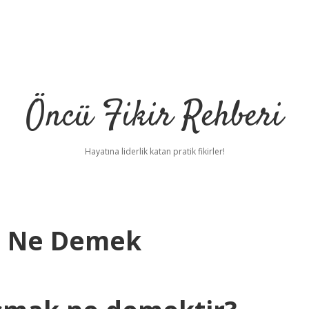
Öncü Fikir Rehberi
Hayatına liderlik katan pratik fikirler!
ip Ne Demek