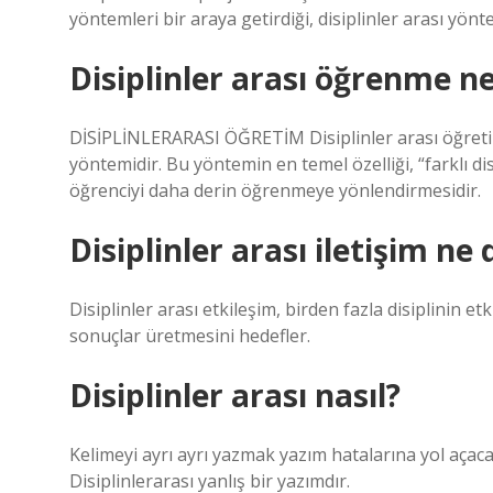
yöntemleri bir araya getirdiği, disiplinler arası yönt
Disiplinler arası öğrenme 
DİSİPLİNLERARASI ÖĞRETİM Disiplinler arası öğretim,
yöntemidir. Bu yöntemin en temel özelliği, “farklı dis
öğrenciyi daha derin öğrenmeye yönlendirmesidir.
Disiplinler arası iletişim n
Disiplinler arası etkileşim, birden fazla disiplinin 
sonuçlar üretmesini hedefler.
Disiplinler arası nasıl?
Kelimeyi ayrı ayrı yazmak yazım hatalarına yol açaca
Disiplinlerarası yanlış bir yazımdır.