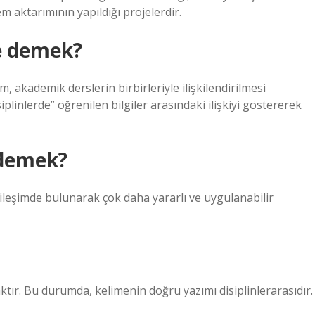
em aktarımının yapıldığı projelerdir.
ne demek?
 akademik derslerin birbirleriyle ilişkilendirilmesi
iplinlerde” öğrenilen bilgiler arasındaki ilişkiyi göstererek
e demek?
etkileşimde bulunarak çok daha yararlı ve uygulanabilir
ktır. Bu durumda, kelimenin doğru yazımı disiplinlerarasıdır.