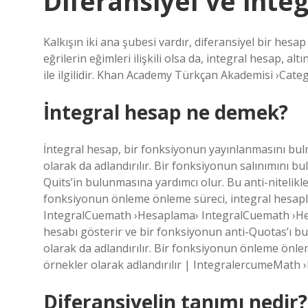
Diferansiyel ve inte
Kalkışın iki ana şubesi vardır, diferansiyel bir hesa
eğrilerin eğimleri ilişkili olsa da, integral hesap, al
ile ilgilidir. Khan Academy Türkçan Akademisi ›Cat
İntegral hesap ne demek?
İntegral hesap, bir fonksiyonun yayınlanmasını bulm
olarak da adlandırılır. Bir fonksiyonun salınımını bul
Quits’in bulunmasına yardımcı olur. Bu anti-nitelikle
fonksiyonun önleme önleme süreci, integral hesapla
IntegralCuemath ›Hesaplama› IntegralCuemath ›Hesap
hesabı gösterir ve bir fonksiyonun anti-Quotas’ı bul
olarak da adlandırılır. Bir fonksiyonun önleme önle
örnekler olarak adlandırılır | IntegralercumeMath
Diferansiyelin tanımı nedir?