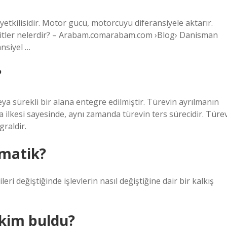
 yetkilisidir. Motor gücü, motorcuyu diferansiyele aktarır.
eşitler nelerdir? – Arabam.comarabam.com ›Blog› Danisman
nsiyel …
?
a sürekli bir alana entegre edilmiştir. Türevin ayrılmanın
a ilkesi sayesinde, aynı zamanda türevin ters sürecidir. Türe
graldir.
ematik?
eri değiştiğinde işlevlerin nasıl değiştiğine dair bir kalkış
 kim buldu?