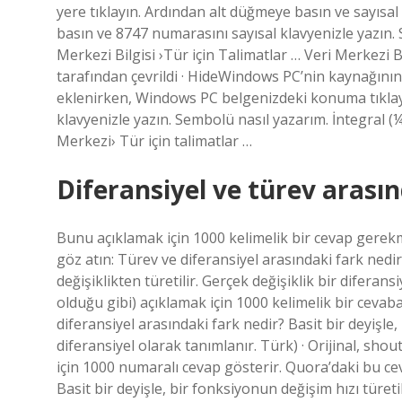
yere tıklayın. Ardından alt düğmeye basın ve sayısa
basın ve 8747 numarasını sayısal klavyenizle yazın. 
Merkezi Bilgisi ›Tür için Talimatlar … Veri Merkezi Bi
tarafından çevrildi · HideWindows PC’nin kaynağın
eklenirken, Windows PC belgenizdeki konuma tıklay
klavyenizle yazın. Sembolü nasıl yazarım. İntegral (¼
Merkezi› Tür için talimatlar …
Diferansiyel ve türev arasın
Bunu açıklamak için 1000 kelimelik bir cevap gerekm
göz atın: Türev ve diferansiyel arasındaki fark nedir
değişiklikten türetilir. Gerçek değişiklik bir diferan
olduğu gibi) açıklamak için 1000 kelimelik bir cevab
diferansiyel arasındaki fark nedir? Basit bir deyişle,
diferansiyel olarak tanımlanır. Türk) · Orijinal, sho
için 1000 numaralı cevap gösterir. Quora’daki bu cev
Basit bir deyişle, bir fonksiyonun değişim hızı türetil