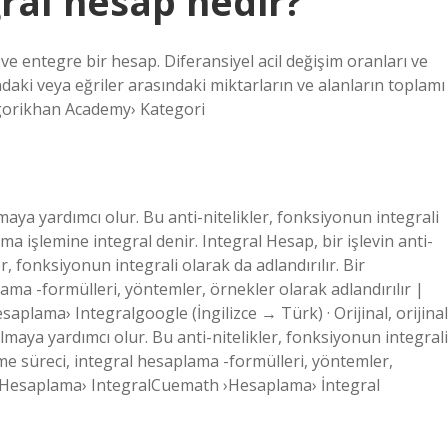
gral hesap nedir?
p ve entegre bir hesap. Diferansiyel acil değişim oranları ve
tındaki veya eğriler arasındaki miktarların ve alanların toplamı
egorikhan Academy› Kategori
aya yardımcı olur. Bu anti-nitelikler, fonksiyonun integrali
ma işlemine integral denir. Integral Hesap, bir işlevin anti-
r, fonksiyonun integrali olarak da adlandırılır. Bir
ma -formülleri, yöntemler, örnekler olarak adlandırılır |
lama› Integralgoogle (İngilizce → Türk) · Orijinal, orijinal
maya yardımcı olur. Bu anti-nitelikler, fonksiyonun integrali
me süreci, integral hesaplama -formülleri, yöntemler,
 ›Hesaplama› IntegralCuemath ›Hesaplama› İntegral