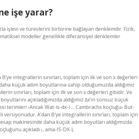
ne işe yarar?
 işlevi ve türevlerini birbirine bağlayan denklemdir. Fizik,
ematiksel modeller genellikle diferansiyel denklemler
?
B’ye integrallerin sınırları, toplam için ilk ve son x değerleri
de daha küçük adım boyutlarına sahip olduğumuzda aldığımız
rin sınırları, toplam için ilk ve son x değerleri gibidir. Ve
oyutlarını açıkladığımızda aldığımız ∆x’in sonsuz küçük
i terimleri ›Ancak Wat-is-dx-l … Cambrachs koçluğu› But-
i versiyonudur. A’dan B’ye integrallerin sınırları, toplam için
20 hesap makinesinde daha küçük adım boyutları aldığımızda
oçluğunu açıkladı ›, ama-IS-DX-L