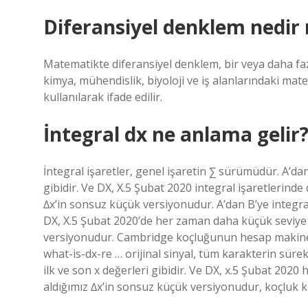
Diferansiyel denklem nedir 
Matematikte diferansiyel denklem, bir veya daha fazla
kimya, mühendislik, biyoloji ve iş alanlarındaki mat
kullanılarak ifade edilir.
İntegral dx ne anlama gelir
İntegral işaretler, genel işaretin ∑ sürümüdür. A’dan 
gibidir. Ve DX, X.5 Şubat 2020 integral işaretlerin
∆x’in sonsuz küçük versiyonudur. A’dan B’ye integralle
DX, X.5 Şubat 2020’de her zaman daha küçük seviye b
versiyonudur. Cambridge koçluğunun hesap makines
what-is-dx-re … orijinal sinyal, tüm karakterin sürekl
ilk ve son x değerleri gibidir. Ve DX, x.5 Şubat 20
aldığımız ∆x’in sonsuz küçük versiyonudur, koçluk k