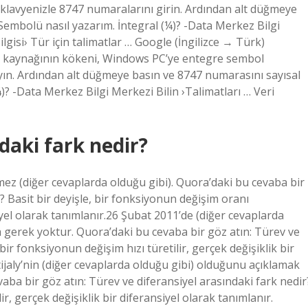
l klavyenizle 8747 numaralarını girin. Ardından alt düğmeye
Sembolü nasıl yazarım. İntegral (¼)? -Data Merkez Bilgi
lgisi› Tür için talimatlar … Google (İngilizce → Türk)
ın kaynağının kökeni, Windows PC’ye entegre sembol
ın. Ardından alt düğmeye basın ve 8747 numarasını sayısal
)? -Data Merkez Bilgi Merkezi Bilin ›Talimatları … Veri
daki fark nedir?
ez (diğer cevaplarda olduğu gibi). Quora’daki bu cevaba bir
? Basit bir deyişle, bir fonksiyonun değişim oranı
siyel olarak tanımlanır.26 Şubat 2011’de (diğer cevaplarda
a gerek yoktur. Quora’daki bu cevaba bir göz atın: Türev ve
 bir fonksiyonun değişim hızı türetilir, gerçek değişiklik bir
utijaly’nin (diğer cevaplarda olduğu gibi) olduğunu açıklamak
aba bir göz atın: Türev ve diferansiyel arasındaki fark nedir
ir, gerçek değişiklik bir diferansiyel olarak tanımlanır.