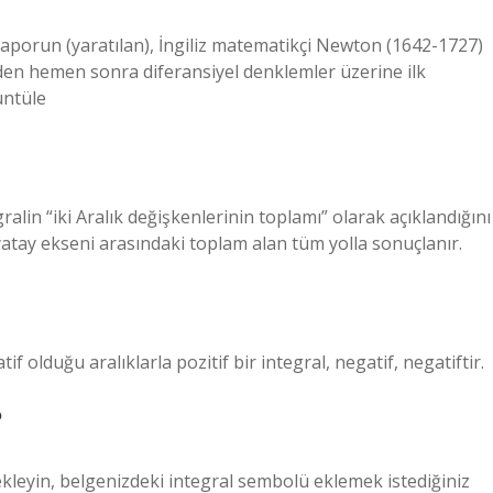
al raporun (yaratılan), İngiliz matematikçi Newton (1642-1727)
den hemen sonra diferansiyel denklemler üzerine ilk
üntüle
gralin “iki Aralık değişkenlerinin toplamı” olarak açıklandığını
yatay ekseni arasındaki toplam alan tüm yolla sonuçlanır.
atif olduğu aralıklarla pozitif bir integral, negatif, negatiftir.
?
leyin, belgenizdeki integral sembolü eklemek istediğiniz