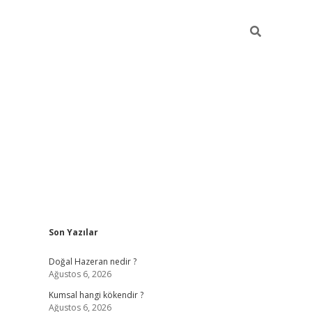
Sidebar
Son Yazılar
ilbet giriş
https://betexpergiris.casino/
betexpergir.n
Doğal Hazeran nedir ?
Ağustos 6, 2026
Kumsal hangi kökendir ?
Ağustos 6, 2026