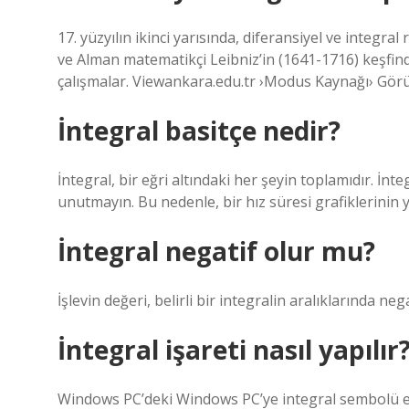
17. yüzyılın ikinci yarısında, diferansiyel ve integr
ve Alman matematikçi Leibniz’in (1641-1716) keşfin
çalışmalar. Viewankara.edu.tr ›Modus Kaynağı› Gör
İntegral basitçe nedir?
İntegral, bir eğri altındaki her şeyin toplamıdır. İnte
unutmayın. Bu nedenle, bir hız süresi grafiklerinin 
İntegral negatif olur mu?
İşlevin değeri, belirli bir integralin aralıklarında neg
İntegral işareti nasıl yapılır
Windows PC’deki Windows PC’ye integral sembolü ek