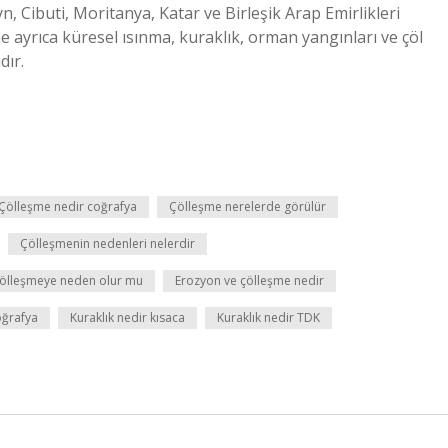
yn, Cibuti, Moritanya, Katar ve Birleşik Arap Emirlikleri
me ayrıca küresel ısınma, kuraklık, orman yangınları ve çöl
dır.
Çölleşme nedir coğrafya
Çölleşme nerelerde görülür
Çölleşmenin nedenleri nelerdir
ölleşmeye neden olur mu
Erozyon ve çölleşme nedir
oğrafya
Kuraklık nedir kısaca
Kuraklık nedir TDK