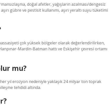
ormansızlaşma, doğal afetler, yağışların azalması/dengesiz
i, aşırı gübre ve pestisit kullanımı, aşırı yeraltı suyu tüketimi
?
assasiyeti çok yüksek bölgeler olarak değerlendirilirken,
ylanpınar-Mardin-Batman hattı ve Eskişehir çevresi ortamı
olur mu?
er yıl erozyon nedeniyle yaklaşık 24 milyar ton toprak
leşme tehdidi altında.
r?