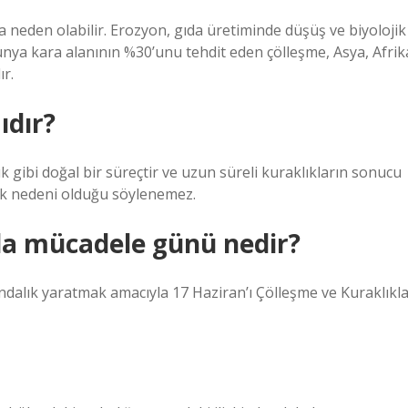
ara neden olabilir. Erozyon, gıda üretiminde düşüş ve biyolojik
Dünya kara alanının %30’unu tehdit eden çölleşme, Asya, Afrik
ır.
ıdır?
 gibi doğal bir süreçtir ve uzun süreli kuraklıkların sonucu
tek nedeni olduğu söylenemez.
la mücadele günü nedir?
ındalık yaratmak amacıyla 17 Haziran’ı Çölleşme ve Kuraklıkl