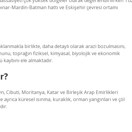
assasiyeti çok yüksek bölgeler olarak değerlendirilirken Tu
ınar-Mardin-Batman hattı ve Eskişehir çevresi ortamı
daklanmakla birlikte, daha detaylı olarak arazi bozulmasını,
u, toprağın fiziksel, kimyasal, biyolojik ve ekonomik
ü kaybını ele almaktadır.
r?
yn, Cibuti, Moritanya, Katar ve Birleşik Arap Emirlikleri
me ayrıca küresel ısınma, kuraklık, orman yangınları ve çöl
dır.