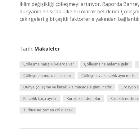
İklim değişikliği çölleşmeyi artırıyor. Raporda Bahre
dünyanın en sıcak ülkeleri olarak belirlendi. Çölleş
çekirgeleri gibi çeşitli faktörlerle yakından bağlantılı
Tarih:
Makaleler
Çölleşme hangi ülkelerde var
Çölleşme ne anlama gelir
Çölleşme sonucu neler olur
Çölleşme ve kuraklık aynı mıdır
Dünya çölleşme ve kuraklıkla mücadele günü nedir
Erozyon ç
Kuraklık kaça ayrılır
Kuraklık neden olur
Kuraklık nedir c
Türkiye ne zaman çöl olacak