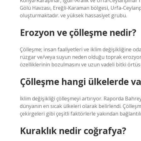
Konya-Karapınar, Iğdır-Aralık ve Urfa-Ceylanpınar h
Gölü Havzası, Ereğli-Karaman bölgesi, Urfa-Ceylanp
oluşturmaktadır. ve yüksek hassasiyet grubu.
Erozyon ve çölleşme nedir?
Çölleşme; insan faaliyetleri ve iklim değişikliğine o
rüzgar ve/veya suyun neden olduğu toprak erozyonun
özelliklerinin bozulmasını ve uzun vadeli bitki örtüs
Çölleşme hangi ülkelerde va
İklim değişikliği çölleşmeyi artırıyor. Raporda Bahre
dünyanın en sıcak ülkeleri olarak belirlendi. Çölleş
çekirgeleri gibi çeşitli faktörlerle yakından bağlantılı
Kuraklık nedir coğrafya?