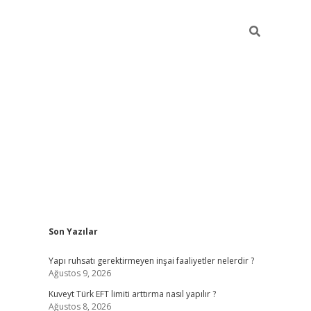
Sidebar
Son Yazılar
ilbet giriş
https://betexpergiris.casino/
betexpergir
Yapı ruhsatı gerektirmeyen inşai faaliyetler nelerdir ?
Ağustos 9, 2026
Kuveyt Türk EFT limiti arttırma nasıl yapılır ?
Ağustos 8, 2026