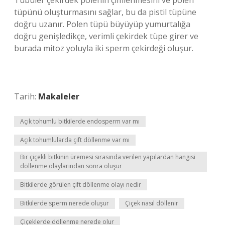
Tübüler çekirdek polenin çimlenmesini ve polen
tüpünü oluşturmasını sağlar, bu da pistil tüpüne
doğru uzanır. Polen tüpü büyüyüp yumurtalığa
doğru genişledikçe, verimli çekirdek tüpe girer ve
burada mitoz yoluyla iki sperm çekirdeği oluşur.
Tarih:
Makaleler
Açık tohumlu bitkilerde endosperm var mı
Açık tohumlularda çift döllenme var mı
Bir çiçekli bitkinin üremesi sırasında verilen yapılardan hangisi
döllenme olaylarından sonra oluşur
Bitkilerde görülen çift döllenme olayı nedir
Bitkilerde sperm nerede oluşur
Çiçek nasıl döllenir
Çiçeklerde döllenme nerede olur