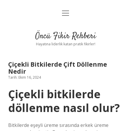
menüyü
Anasayfa
aç
Gizlilik Politikası
Öncü Fikir Rehberi
Yasal Uyarı
Hayatına liderlik katan pratik fikirler!
Hakkımızda
Çiçekli Bitkilerde Çift Döllenme
Nedir
Tarih: Ekim 16, 2024
Çiçekli bitkilerde
döllenme nasıl olur?
Bitkilerde eşeyli üreme sırasında erkek üreme