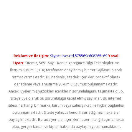
t giriş
https://betexpergiris.casino/
betexpergir.net
Reklam ve İletişim:
Skype: live:.cid.575569c608265c69
Yasal
Uyarı:
Sitemiz, 5651 Sayılı Kanun gereğince Bilgi Teknolojileri ve
İletişim Kurumu (BTK) tarafından onaylanmış bir Yer Sağlayıcı olarak
hizmet vermektedir. Bu nedenle, sitedeki içerikleri proaktif olarak
denetleme veya araştırma yükümlülüğümüz bulunmamaktadır.
Ancak, üyelerimiz yazdıkları içeriklerin sorumluluğunu taşımakta olup,
siteye üye olarak bu sorumluluğu kabul etmiş sayılırlar. Bu internet
sitesi, herhangi bir marka, kurum veya şahıs şirketi ile hiçbir bağlantısı
bulunmamaktadır. Sitede yalnızca kendi hazırladığımız makaleler
paylaşılmaktadır. Burada yer alan içerikler haber niteliği taşımamakta
olup, gerçek kurum ve kişiler hakkında paylaşım yapılmamaktadır.