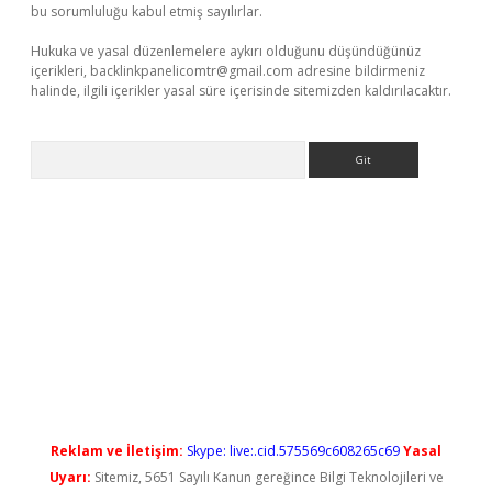
bu sorumluluğu kabul etmiş sayılırlar.
Hukuka ve yasal düzenlemelere aykırı olduğunu düşündüğünüz
içerikleri,
backlinkpanelicomtr@gmail.com
adresine bildirmeniz
halinde, ilgili içerikler yasal süre içerisinde sitemizden kaldırılacaktır.
Arama
ir.net
Reklam ve İletişim:
Skype: live:.cid.575569c608265c69
Yasal
Uyarı:
Sitemiz, 5651 Sayılı Kanun gereğince Bilgi Teknolojileri ve