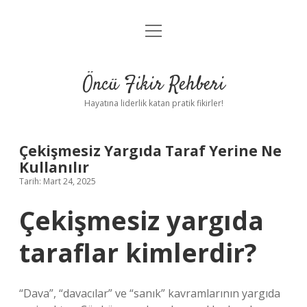
menüyü
Anasayfa
aç
Gizlilik Politikası
Öncü Fikir Rehberi
Yasal Uyarı
Hayatına liderlik katan pratik fikirler!
Hakkımızda
Çekişmesiz Yargıda Taraf Yerine Ne
Kullanılır
Tarih: Mart 24, 2025
Çekişmesiz yargıda
taraflar kimlerdir?
“Dava”, “davacılar” ve “sanık” kavramlarının yargıda