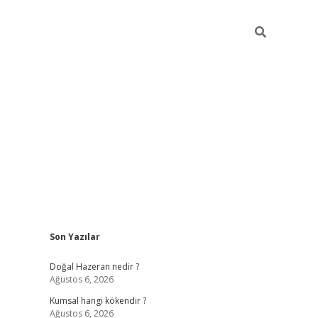
Sidebar
Son Yazılar
ilbet giriş
https://betexpergiris.casino/
betexpergir.ne
Doğal Hazeran nedir ?
Ağustos 6, 2026
Kumsal hangi kökendir ?
Ağustos 6, 2026