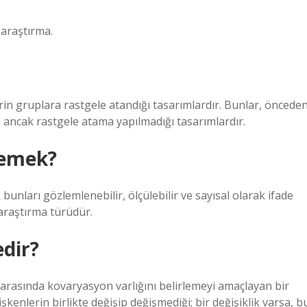
araştırma.
in gruplara rastgele atandığı tasarımlardır. Bunlar, öncede
 ancak rastgele atama yapılmadığı tasarımlardır.
demek?
 bunları gözlemlenebilir, ölçülebilir ve sayısal olarak ifade
 araştırma türüdür.
edir?
n arasında kovaryasyon varlığını belirlemeyi amaçlayan bir
şkenlerin birlikte değişip değişmediği; bir değişiklik varsa, b