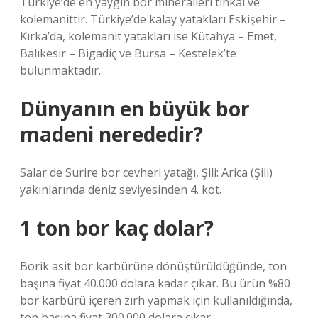
Türkiye’de en yaygın bor mineralleri tinkal ve
kolemanittir. Türkiye’de kalay yatakları Eskişehir –
Kırka’da, kolemanit yatakları ise Kütahya – Emet,
Balıkesir – Bigadiç ve Bursa – Kestelek’te
bulunmaktadır.
Dünyanın en büyük bor
madeni nerededir?
Salar de Surire bor cevheri yatağı, Şili: Arica (Şili)
yakınlarında deniz seviyesinden 4. kot.
1 ton bor kaç dolar?
Borik asit bor karbürüne dönüştürüldüğünde, ton
başına fiyat 40.000 dolara kadar çıkar. Bu ürün %80
bor karbürü içeren zırh yapmak için kullanıldığında,
ton başına fiyat 300.000 dolara çıkar.