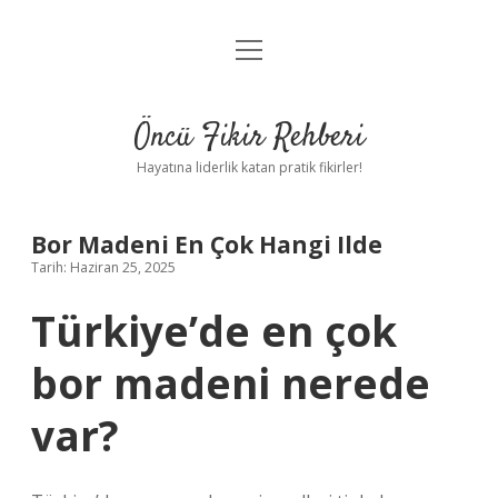
menüyü
Anasayfa
aç
Gizlilik Politikası
Öncü Fikir Rehberi
Yasal Uyarı
Hayatına liderlik katan pratik fikirler!
Hakkımızda
Bor Madeni En Çok Hangi Ilde
Tarih: Haziran 25, 2025
Türkiye’de en çok
bor madeni nerede
var?