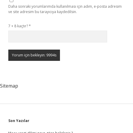
Daha sonraki yorumlarımda kullanılması için adım, e-posta adresim
ve site adresim bu tarayıcıya kaydedilsin.
7 + 8 kaçtır?
*
Sitemap
Sidebar
Son Yazılar