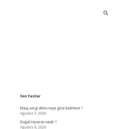
Sidebar
Son Yazılar
ilbet giriş
https://betexpergiris.casino/
betexpergir.n
Maaş vergi dilimi neye göre belirlenir ?
Ağustos 7, 2026
Doğal Hazeran nedir ?
Ağustos 6, 2026