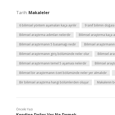
Tarih:
Makaleler
6 bilimsel yöntem aşamaları kaça ayrılır
9 sınıf bilimin doğası
Bilimsel araştırma adımları nelerdir
Bilimsel araştırma kaça ay
Bilimsel araştırmanın 5 basamağı nedir
Bilimsel araştırmanın
Bilimsel araştırmanın giriş bölümünde neler olur
Bilimsel ara
Bilimsel araştırmanın temel 5 aşaması nelerdir
Bilimsel araşt
Bilimsel bir araştırmanın özet bölümünde neler yer almalıdır
Bir bilimsel araştırma hangi bölümlerden oluşur
Makalenin bö
Önceki Yazı
Kendine Değer Ver Ne Demek