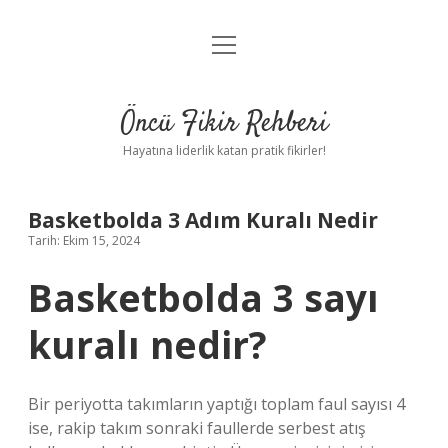
menüyü
Anasayfa
aç
Gizlilik Politikası
Öncü Fikir Rehberi
Yasal Uyarı
Hayatına liderlik katan pratik fikirler!
Hakkımızda
Basketbolda 3 Adım Kuralı Nedir
Tarih: Ekim 15, 2024
Basketbolda 3 sayı
kuralı nedir?
Bir periyotta takımların yaptığı toplam faul sayısı 4
ise, rakip takım sonraki faullerde serbest atış