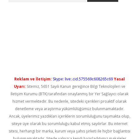
bet giriş
https://betexpergiris.casino/
betexpergir.net
Reklam ve İletişim:
Skype: live:.cid.575569c608265c69
Yasal
Uyarı:
Sitemiz, 5651 Sayılı Kanun gereğince Bilgi Teknolojileri ve
İletişim Kurumu (BTK) tarafından onaylanmış bir Yer Sağlayıcı olarak
hizmet vermektedir. Bu nedenle, sitedeki içerikleri proaktif olarak
denetleme veya araştırma yükümlülüğümüz bulunmamaktadır.
Ancak, üyelerimiz yazdıkları içeriklerin sorumluluğunu taşımakta olup,
siteye üye olarak bu sorumluluğu kabul etmiş sayılırlar. Bu internet
sitesi, herhangi bir marka, kurum veya şahıs şirketi ile hiçbir bağlantısı
bulunmamaktadır. Sitede yalnızca kendi hazırladığımız makaleler