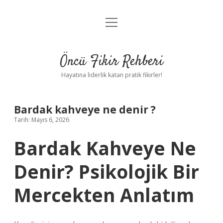
menüyü
Anasayfa
aç
Gizlilik Politikası
Öncü Fikir Rehberi
Yasal Uyarı
Hayatına liderlik katan pratik fikirler!
Hakkımızda
Bardak kahveye ne denir ?
Tarih: Mayıs 6, 2026
Bardak Kahveye Ne
Denir? Psikolojik Bir
Mercekten Anlatım