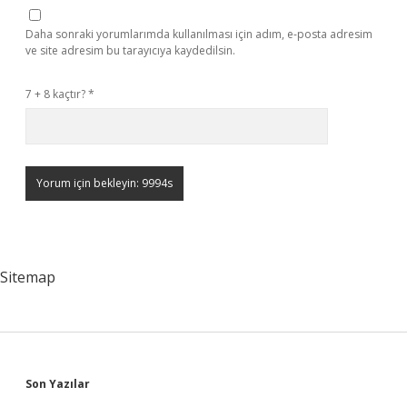
Daha sonraki yorumlarımda kullanılması için adım, e-posta adresim
ve site adresim bu tarayıcıya kaydedilsin.
7 + 8 kaçtır?
*
Sitemap
Sidebar
Son Yazılar