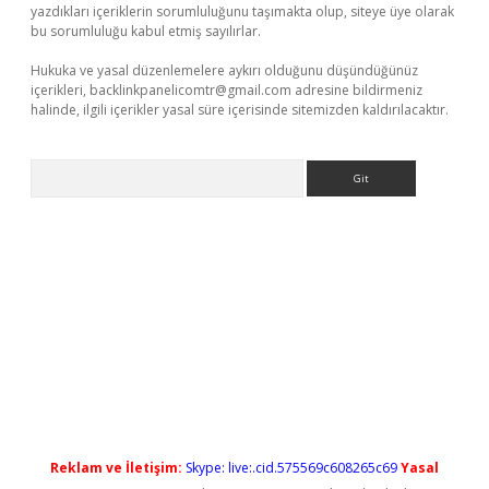
yazdıkları içeriklerin sorumluluğunu taşımakta olup, siteye üye olarak
bu sorumluluğu kabul etmiş sayılırlar.
Hukuka ve yasal düzenlemelere aykırı olduğunu düşündüğünüz
içerikleri,
backlinkpanelicomtr@gmail.com
adresine bildirmeniz
halinde, ilgili içerikler yasal süre içerisinde sitemizden kaldırılacaktır.
Arama
ergir.net
Reklam ve İletişim:
Skype: live:.cid.575569c608265c69
Yasal