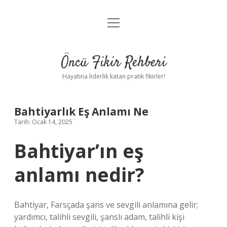
menüyü
Anasayfa
aç
Gizlilik Politikası
Öncü Fikir Rehberi
Yasal Uyarı
Hayatına liderlik katan pratik fikirler!
Hakkımızda
Bahtiyarlık Eş Anlamı Ne
Tarih: Ocak 14, 2025
Bahtiyar’ın eş
anlamı nedir?
Bahtiyar, Farsçada şans ve sevgili anlamına gelir;
yardımcı, talihli sevgili, şanslı adam, talihli kişi