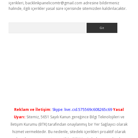
içerikleri,
backlinkpanelicomtr@gmail.com
adresine bildirmeniz
halinde, ilgili içerikler yasal süre içerisinde sitemizden kaldırılacaktır.
Arama
xpergiris.casino/
betexpergir.net
Reklam ve İletişim:
Skype: live:.cid.575569c608265c69
Yasal
Uyarı:
Sitemiz, 5651 Sayılı Kanun gereğince Bilgi Teknolojileri ve
İletişim Kurumu (BTK) tarafından onaylanmış bir Yer Sağlayıcı olarak
hizmet vermektedir. Bu nedenle, sitedeki içerikleri proaktif olarak