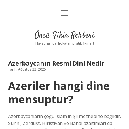
menüyü
Anasayfa
aç
Gizlilik Politikası
Öncü Fikir Rehberi
Yasal Uyarı
Hayatına liderlik katan pratik fikirler!
Hakkımızda
Azerbaycanın Resmi Dini Nedir
Tarih: Ağustos 22, 2025
Azeriler hangi dine
mensuptur?
Azerbaycanların çoğu İslam’ın Şii mezhebine bağlıdır.
Sünni, Zerdüşt, Hıristiyan ve Bahai azaltımları da