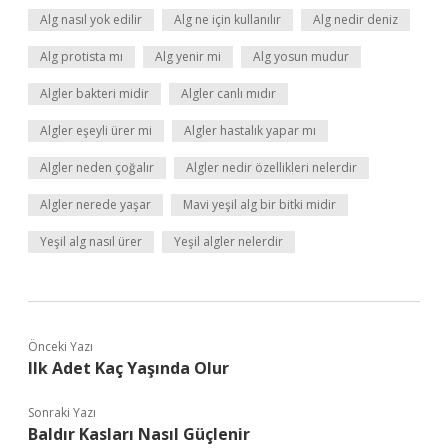
Alg nasıl yok edilir
Alg ne için kullanılır
Alg nedir deniz
Alg protista mı
Alg yenir mi
Alg yosun mudur
Algler bakteri midir
Algler canlı mıdır
Algler eşeyli ürer mi
Algler hastalık yapar mı
Algler neden çoğalır
Algler nedir özellikleri nelerdir
Algler nerede yaşar
Mavi yeşil alg bir bitki midir
Yeşil alg nasıl ürer
Yeşil algler nelerdir
Önceki Yazı
Ilk Adet Kaç Yaşında Olur
Sonraki Yazı
Baldır Kasları Nasıl Güçlenir