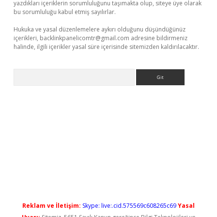
yazdıkları içeriklerin sorumluluğunu taşımakta olup, siteye üye olarak
bu sorumluluğu kabul etmiş sayılırlar.
Hukuka ve yasal düzenlemelere aykırı olduğunu düşündüğünüz
içerikleri,
backlinkpanelicomtr@gmail.com
adresine bildirmeniz
halinde, ilgili içerikler yasal süre içerisinde sitemizden kaldırılacaktır.
Arama
rgiris.casino/
betexpergir.net
Reklam ve İletişim:
Skype: live:.cid.575569c608265c69
Yasal