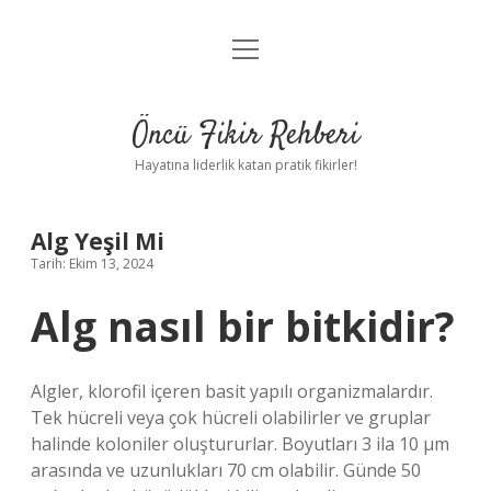
menüyü
Anasayfa
aç
Gizlilik Politikası
Öncü Fikir Rehberi
Yasal Uyarı
Hayatına liderlik katan pratik fikirler!
Hakkımızda
Alg Yeşil Mi
Tarih: Ekim 13, 2024
Alg nasıl bir bitkidir?
Algler, klorofil içeren basit yapılı organizmalardır.
Tek hücreli veya çok hücreli olabilirler ve gruplar
halinde koloniler oluştururlar. Boyutları 3 ila 10 μm
arasında ve uzunlukları 70 cm olabilir. Günde 50