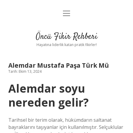
menüyü
Anasayfa
aç
Gizlilik Politikası
Öncü Fikir Rehberi
Yasal Uyarı
Hayatına liderlik katan pratik fikirler!
Hakkımızda
Alemdar Mustafa Paşa Türk Mü
Tarih: Ekim 13, 2024
Alemdar soyu
nereden gelir?
Tarihsel bir terim olarak, hükümdarın saltanat
bayraklarını taşıyanlar için kullanılmıştır. Selçuklular