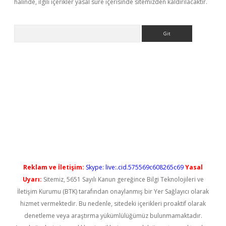
halinde, ilgili içerikler yasal süre içerisinde sitemizden kaldırılacaktır.
Arama
lbet giriş
https://betexpergiris.casino/
betexpergir.net
Reklam ve İletişim:
Skype: live:.cid.575569c608265c69
Yasal
Uyarı:
Sitemiz, 5651 Sayılı Kanun gereğince Bilgi Teknolojileri ve
İletişim Kurumu (BTK) tarafından onaylanmış bir Yer Sağlayıcı olarak
hizmet vermektedir. Bu nedenle, sitedeki içerikleri proaktif olarak
denetleme veya araştırma yükümlülüğümüz bulunmamaktadır.