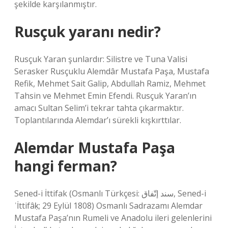
şekilde karşılanmıştır.
Rusçuk yaranı nedir?
Rusçuk Yaran şunlardır: Silistre ve Tuna Valisi
Serasker Rusçuklu Alemdâr Mustafa Paşa, Mustafa
Refik, Mehmet Sait Galip, Abdullah Ramiz, Mehmet
Tahsin ve Mehmet Emin Efendi. Rusçuk Yaran’ın
amacı Sultan Selim’i tekrar tahta çıkarmaktır.
Toplantılarında Alemdar’ı sürekli kışkırttılar.
Alemdar Mustafa Paşa
hangi ferman?
Sened-i İttifak (Osmanlı Türkçesi: سند إتّفاق‎, Sened-i
ʾİttifâḳ; 29 Eylül 1808) Osmanlı Sadrazamı Alemdar
Mustafa Paşa’nın Rumeli ve Anadolu ileri gelenlerini