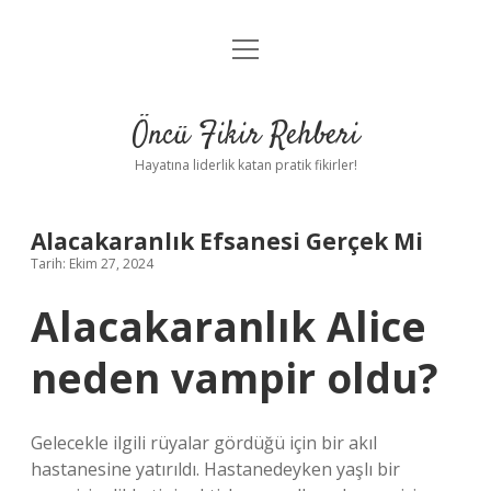
menüyü
Anasayfa
aç
Gizlilik Politikası
Öncü Fikir Rehberi
Yasal Uyarı
Hayatına liderlik katan pratik fikirler!
Hakkımızda
Alacakaranlık Efsanesi Gerçek Mi
Tarih: Ekim 27, 2024
Alacakaranlık Alice
neden vampir oldu?
Gelecekle ilgili rüyalar gördüğü için bir akıl
hastanesine yatırıldı. Hastanedeyken yaşlı bir