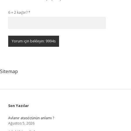
6 + 2 kaçtır?
*
Sitemap
Sidebar
Son Yazılar
Avlanır atasözünün anlamı ?
Ağustos 5, 2026