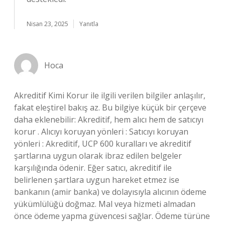
Nisan 23, 2025
Yanıtla
Hoca
Akreditif Kimi Korur ile ilgili verilen bilgiler anlaşılır,
fakat eleştirel bakış az. Bu bilgiye küçük bir çerçeve
daha eklenebilir: Akreditif, hem alıcı hem de satıcıyı
korur . Alıcıyı koruyan yönleri : Satıcıyı koruyan
yönleri : Akreditif, UCP 600 kuralları ve akreditif
şartlarına uygun olarak ibraz edilen belgeler
karşılığında ödenir. Eğer satıcı, akreditif ile
belirlenen şartlara uygun hareket etmez ise
bankanın (amir banka) ve dolayısıyla alıcının ödeme
yükümlülüğü doğmaz. Mal veya hizmeti almadan
önce ödeme yapma güvencesi sağlar. Ödeme türüne