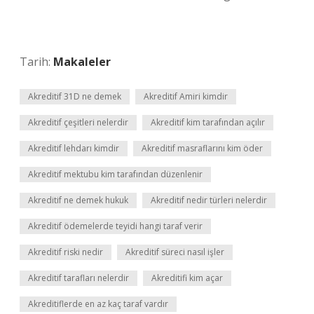
Tarih:
Makaleler
Akreditif 31D ne demek
Akreditif Amiri kimdir
Akreditif çeşitleri nelerdir
Akreditif kim tarafından açılır
Akreditif lehdarı kimdir
Akreditif masraflarını kim öder
Akreditif mektubu kim tarafından düzenlenir
Akreditif ne demek hukuk
Akreditif nedir türleri nelerdir
Akreditif ödemelerde teyidi hangi taraf verir
Akreditif riski nedir
Akreditif süreci nasıl işler
Akreditif tarafları nelerdir
Akreditifi kim açar
Akreditiflerde en az kaç taraf vardır