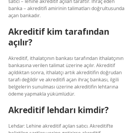
satıcı – lehine akreditif açılan taraftır. İhraç eden
banka – akreditifi amirinin talimatları doğrultusunda
açan bankadır.
Akreditif kim tarafından
açılır?
Akreditif, ithalatçının bankası tarafından ithalatçının
bankasına verilen talimat üzerine açılır. Akreditif
açıldıktan sonra, ithalatçı artık akreditifin doğrudan
tarafı değildir ve akreditifi açan ihraç bankası, ilgili
belgelerin sunulması üzerine akreditifin lehtarına
ödeme yapmakla yükümlüdür.
Akreditif lehdarı kimdir?
Lehdar: Lehine akreditif açılan satıcı. Akreditifte