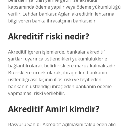
belirtilen şartları yerine getirirse akreditif
kapsamında ödeme yapılır veya ödeme yükümlülüğü
verilir. Lehdar bankası: Açılan akreditifin lehtarına
bilgi veren banka ihracatçının bankasıdır.
Akreditif riski nedir?
Akreditif içeren işlemlerde, bankalar akreditif
şartları uyarınca üstlendikleri yükümlülüklerle
bağlantılı olarak belirli risklere maruz kalmaktadır.
Bu risklere örnek olarak, ihraç eden bankanın
üstlendiği asıl kişinin iflas riski ve teyit eden
bankanın üstlendiği ihraç eden bankanın ödeme
yapmaması riski verilebilir.
Akreditif Amiri kimdir?
Başvuru Sahibi: Akreditif açılmasını talep eden alıcı