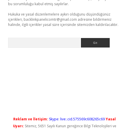
bu sorumluluğu kabul etmiş sayılırlar.
Hukuka ve yasal düzenlemelere aykırı olduğunu düşündüğünüz
içerikleri,
backlinkpanelicomtr@gmail.com
adresine bildirmeniz
halinde, ilgili içerikler yasal süre içerisinde sitemizden kaldırılacaktır.
Arama
giriş
https://betexpergiris.casino/
betexpergir.net
Reklam ve İletişim:
Skype: live:.cid.575569c608265c69
Yasal
Uyarı:
Sitemiz, 5651 Sayılı Kanun gereğince Bilgi Teknolojileri ve