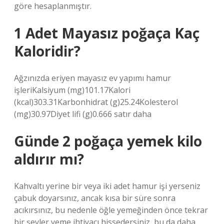
göre hesaplanmıştır.
1 Adet Mayasız poğaça Kaç
Kaloridir?
Ağzınızda eriyen mayasız ev yapımı hamur
işleriKalsiyum (mg)101.17Kalori
(kcal)303.31Karbonhidrat (g)25.24Kolesterol
(mg)30.97Diyet lifi (g)0.666 satır daha
Günde 2 poğaça yemek kilo
aldırır mı?
Kahvaltı yerine bir veya iki adet hamur işi yerseniz
çabuk doyarsınız, ancak kısa bir süre sonra
acıkırsınız, bu nedenle öğle yemeğinden önce tekrar
bir şeyler yeme ihtiyacı hissedersiniz, bu da daha