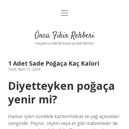
menüyü
Anasayfa
aç
Gizlilik Politikası
Öncü Fikir Rehberi
Yasal Uyarı
Hayatına liderlik katan pratik fikirler!
Hakkımızda
1 Adet Sade Poğaça Kaç Kalori
Tarih: Ekim 15, 2024
Diyetteyken poğaça
yenir mi?
Hamur işleri özellikle karbonhidrat ve yağ açısından
zengindir. Peynir, zeytin veya et gibi malzemeler de