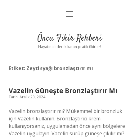
menüyü
Anasayfa
aç
Gizlilik Politikası
Öncü Fikir Rehberi
Yasal Uyarı
Hayatına liderlik katan pratik fikirler!
Hakkımızda
Etiket:
Zeytinyağı bronzlaştırır mı
Vazelin Güneşte Bronzlaştırır Mı
Tarih: Aralık 23, 2024
Vazelin bronzlaştırır mı? Mükemmel bir bronzluk
için Vazelin kullanın. Bronzlaştırıcı krem ​​
kullanıyorsanız, uygulamadan önce aynı bölgelere
Vazelin uygulayın. Vazelin sürüp güneşe çıkılır mı?