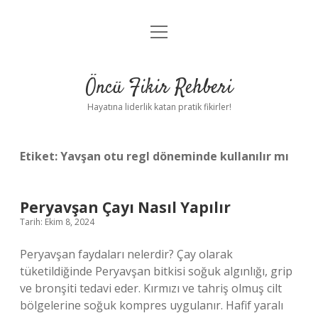
menüyü
Anasayfa
aç
Gizlilik Politikası
Öncü Fikir Rehberi
Yasal Uyarı
Hayatına liderlik katan pratik fikirler!
Hakkımızda
Etiket:
Yavşan otu regl döneminde kullanılır mı
Peryavşan Çayı Nasıl Yapılır
Tarih: Ekim 8, 2024
Peryavşan faydaları nelerdir? Çay olarak
tüketildiğinde Peryavşan bitkisi soğuk algınlığı, grip
ve bronşiti tedavi eder. Kırmızı ve tahriş olmuş cilt
bölgelerine soğuk kompres uygulanır. Hafif yaralı