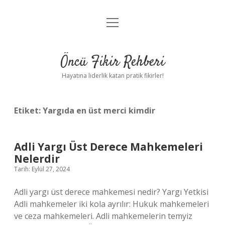
menüyü
Anasayfa
aç
Gizlilik Politikası
Öncü Fikir Rehberi
Yasal Uyarı
Hayatına liderlik katan pratik fikirler!
Hakkımızda
Etiket:
Yargıda en üst merci kimdir
Adli Yargı Üst Derece Mahkemeleri
Nelerdir
Tarih: Eylül 27, 2024
Adli yargı üst derece mahkemesi nedir? Yargı Yetkisi
Adli mahkemeler iki kola ayrılır: Hukuk mahkemeleri
ve ceza mahkemeleri. Adli mahkemelerin temyiz