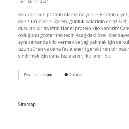
Tarih: Ekim 4, 2024
Kilo verirken protein olarak ne yenir? Protein diyeti,
deniz ürünlerini içeren, günlük kalorinin en az %20
durulan bir diyettir. Hangi protein kilo verdirir? Ç
olduğunu göstermektedir. Aşağıdaki özellikler sayes
aynı zamanda kilo vermek ve yağ yakmak için de kulla
uzun süren ve daha fazla enerji gerektiren bir besi
sindirmek için daha fazla enerji kullanır, bu…
Protein
Devamını okuyun
2 Yorum
Nasil
Zayiflatir
Sitemap