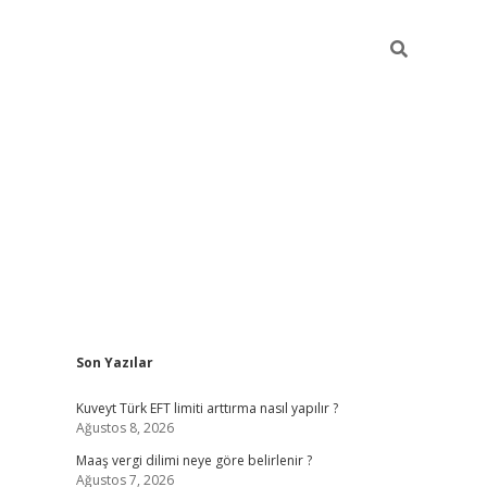
Sidebar
Son Yazılar
ilbet giriş
https://betexpergiris.casino/
betexp
Kuveyt Türk EFT limiti arttırma nasıl yapılır ?
Ağustos 8, 2026
Maaş vergi dilimi neye göre belirlenir ?
Ağustos 7, 2026