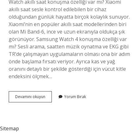
Watch akıllı saat konuşma özelliği var mı? Xiaomi
akıllı saat sesle kontrol edilebilen bir cihaz
olduğundan günlük hayatta birçok kolaylık sunuyor.
Xiaomi’nin en popüler akıllı saat modellerinden biri
olan Mi Band-6, ince ve uzun ekranıyla oldukça şık
görünüyor. Samsung Watch 4 konuşma özelliği var
mı? Sesli arama, saatten müzik oynatma ve EKG gibi
TR’de çalışmayan uygulamaların olması ona bir adım
önde başlama fırsatı veriyor. Ayrıca kas ve yağ
oranını detaylı bir şekilde gösterdiği için vücut kitle
endeksini ölçmek…
Xiaomi
Devamını okuyun
Yorum Bırak
Watch
4
Konuşma
Özelliği
Var
Sitemap
Mı