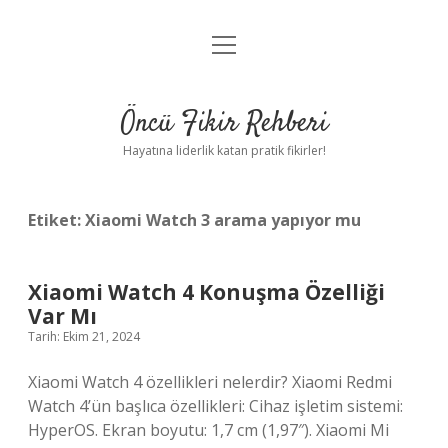
menüyü
Anasayfa
aç
Gizlilik Politikası
Öncü Fikir Rehberi
Yasal Uyarı
Hayatına liderlik katan pratik fikirler!
Hakkımızda
Etiket:
Xiaomi Watch 3 arama yapıyor mu
Xiaomi Watch 4 Konuşma Özelliği
Var Mı
Tarih: Ekim 21, 2024
Xiaomi Watch 4 özellikleri nelerdir? Xiaomi Redmi
Watch 4’ün başlıca özellikleri: Cihaz işletim sistemi:
HyperOS. Ekran boyutu: 1,7 cm (1,97″). Xiaomi Mi