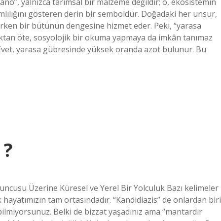
ano”, yalnızca tarımsal bir malzeme değildir; o, ekosistemin
ımlılığını gösteren derin bir semboldür. Doğadaki her unsur,
ürürken bir bütünün dengesine hizmet eder. Peki, “yarasa
aktan öte, sosyolojik bir okuma yapmaya da imkân tanımaz
Evet, yarasa gübresinde yüksek oranda azot bulunur. Bu
 ?
ncusu Üzerine Küresel ve Yerel Bir Yolculuk Bazı kelimeler
 hayatımızın tam ortasındadır. “Kandidiazis” de onlardan biri
ilmiyorsunuz. Belki de bizzat yaşadınız ama “mantardır