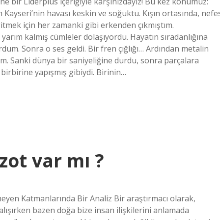
ne bir Liderplus içeriğiyle karşınızdayız! Bu kez konumuz:
h Kayseri’nin havası keskin ve soğuktu. Kışın ortasında, nefe
 gitmek için her zamanki gibi erkenden çıkmıştım.
se yarım kalmış cümleler dolaşıyordu. Hayatın sıradanlığına
um. Sonra o ses geldi. Bir fren çığlığı… Ardından metalin
im. Sanki dünya bir saniyeliğine durdu, sonra parçalara
birbirine yapışmış gibiydi. Birinin…
zot var mı ?
en Katmanlarında Bir Analiz Bir araştırmacı olarak,
ışırken bazen doğa bize insan ilişkilerini anlamada