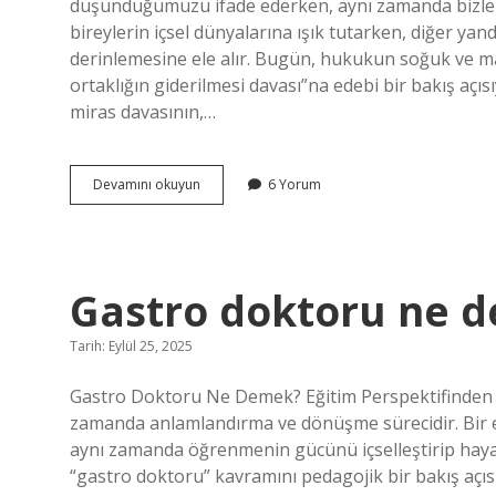
düşündüğümüzü ifade ederken, aynı zamanda bizleri
bireylerin içsel dünyalarına ışık tutarken, diğer yand
derinlemesine ele alır. Bugün, hukukun soğuk ve m
ortaklığın giderilmesi davası”na edebi bir bakış açısı
miras davasının,…
Miras
Devamını okuyun
6 Yorum
nedeniyle
ortaklığın
giderilmesi
davası
ne
Gastro doktoru ne 
kadar
sürer
?
Tarih: Eylül 25, 2025
Gastro Doktoru Ne Demek? Eğitim Perspektifinden Bi
zamanda anlamlandırma ve dönüşme sürecidir. Bir eği
aynı zamanda öğrenmenin gücünü içselleştirip haya
“gastro doktoru” kavramını pedagojik bir bakış açıs