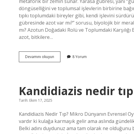
metaforik bir zemin sunar. Yarasa gübresi, yani “gu
döngüselliğini ve toplumsal işlevlerin birbirine bağ
tıpkı toplumdaki bireyler gibi, kendi işlevini sürd
gübresinde azot var mı?” sorusu, biyolojik bir mer
mı? Azotun Doğadaki Rolü ve Toplumdaki Karşılığı 
azot, bitkilere…
Yarasa
Devamını okuyun
8 Yorum
gübresinde
azot
var
mı
?
Kandidiazis nedir tıp
Tarih: Ekim 17, 2025
Kandidiazis Nedir Tıp? Mikro Dünyanın Evrensel Oyu
vardır ki kulağa karmaşık gelir ama aslında gündelik
Belki adını duydunuz ama tam olarak ne olduğunu b