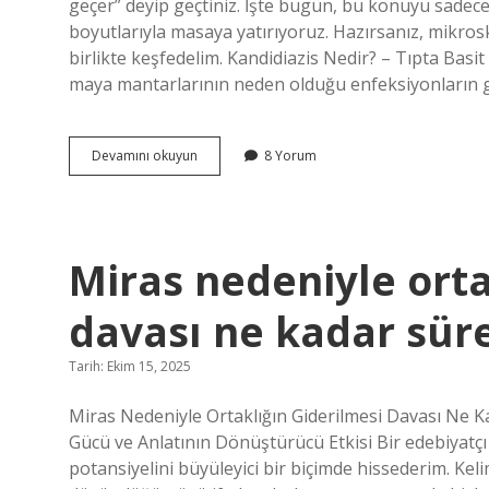
geçer” deyip geçtiniz. İşte bugün, bu konuyu sadece t
boyutlarıyla masaya yatırıyoruz. Hazırsanız, mikro
birlikte keşfedelim. Kandidiazis Nedir? – Tıpta Basi
maya mantarlarının neden olduğu enfeksiyonların g
Kandidiazis
Devamını okuyun
8 Yorum
nedir
tıp
?
Miras nedeniyle orta
davası ne kadar süre
Tarih: Ekim 15, 2025
Miras Nedeniyle Ortaklığın Giderilmesi Davası Ne Ka
Gücü ve Anlatının Dönüştürücü Etkisi Bir edebiyatçı 
potansiyelini büyüleyici bir biçimde hissederim. Keli