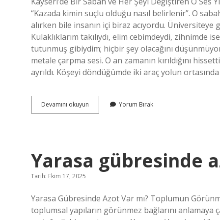
Kayseri’de Bir Sabah ve Her Şeyi Değiştiren O Ses Yi
“Kazada kimin suçlu olduğu nasıl belirlenir”. O saba
alırken bile insanın içi biraz acıyordu. Üniversiteye
Kulaklıklarım takılıydı, elim cebimdeydi, zihnimde i
tutunmuş gibiydim; hiçbir şey olacağını düşünmüyord
metale çarpma sesi. O an zamanın kırıldığını hissett
ayrıldı. Köşeyi döndüğümde iki araç yolun ortasında 
Kazada
Devamını okuyun
Yorum Bırak
kimin
suçlu
olduğu
nasıl
belirlenir
Yarasa gübresinde a
?
Tarih: Ekim 17, 2025
Yarasa Gübresinde Azot Var mı? Toplumun Görünmey
toplumsal yapıların görünmez bağlarını anlamaya çal