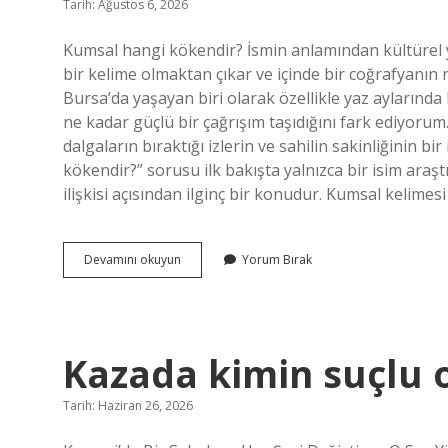
Tarih: Ağustos 6, 2026
Kumsal hangi kökendir? İsmin anlamından kültürel yo
bir kelime olmaktan çıkar ve içinde bir coğrafyanın 
Bursa’da yaşayan biri olarak özellikle yaz aylarınd
ne kadar güçlü bir çağrışım taşıdığını fark ediyor
dalgaların bıraktığı izlerin ve sahilin sakinliğinin b
kökendir?” sorusu ilk bakışta yalnızca bir isim araşt
ilişkisi açısından ilginç bir konudur. Kumsal kelimes
Kumsal
Devamını okuyun
Yorum Bırak
hangi
kökendir
?
Kazada kimin suçlu o
Tarih: Haziran 26, 2026