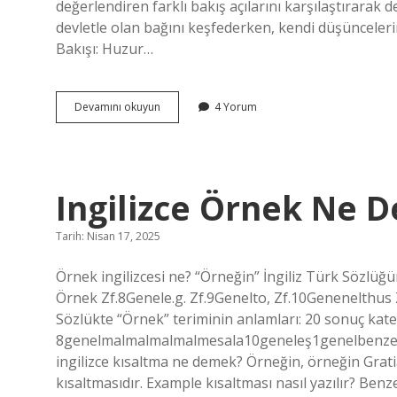
değerlendiren farklı bakış açılarını karşılaştırarak 
devletle olan bağını keşfederken, kendi düşünceleri
Bakışı: Huzur…
Devlette
Devamını okuyun
4 Yorum
huzur
hakkı
nedir
?
Ingilizce Örnek Ne 
Tarih: Nisan 17, 2025
Örnek ingilizcesi ne? “Örneğin” İngiliz Türk Sözlüğün
Örnek Zf.8Genele.g. Zf.9Genelto, Zf.10Genenelthus Z
Sözlükte “Örnek” teriminin anlamları: 20 sonuç kate
8genelmalmalmalmalmesala10geneleş1genelbenzer24 
ingilizce kısaltma ne demek? Örneğin, örneğin Grati
kısaltmasıdır. Example kısaltması nasıl yazılır? Benze