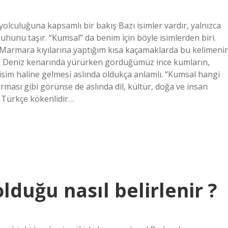
lculuğuna kapsamlı bir bakış Bazı isimler vardır, yalnızca
ruhunu taşır. “Kumsal” da benim için böyle isimlerden biri.
a Marmara kıyılarına yaptığım kısa kaçamaklarda bu kelimeni
um. Deniz kenarında yürürken gördüğümüz ince kumların,
ir isim haline gelmesi aslında oldukça anlamlı. “Kumsal hangi
ırması gibi görünse de aslında dil, kültür, doğa ve insan
i Türkçe kökenlidir…
lduğu nasıl belirlenir ?