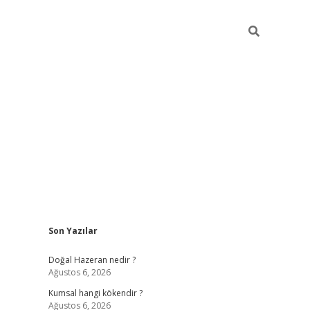
Sidebar
Son Yazılar
ilbet giriş
https://betexpergiris.casi
Doğal Hazeran nedir ?
Ağustos 6, 2026
Kumsal hangi kökendir ?
Ağustos 6, 2026