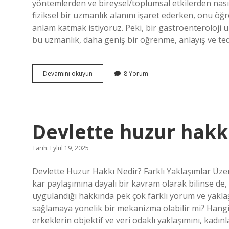
yöntemlerden ve bireysel/toplumsal etkilerden nasıl
fiziksel bir uzmanlık alanını işaret ederken, onu öğr
anlam katmak istiyoruz. Peki, bir gastroenteroloji u
bu uzmanlık, daha geniş bir öğrenme, anlayış ve te
Gastro
Devamını okuyun
8 Yorum
doktoru
ne
demek
?
Devlette huzur hakkı
Tarih: Eylül 19, 2025
Devlette Huzur Hakkı Nedir? Farklı Yaklaşımlar Üzer
kar paylaşımına dayalı bir kavram olarak bilinse de,
uygulandığı hakkında pek çok farklı yorum ve yakla
sağlamaya yönelik bir mekanizma olabilir mi? Hangi b
erkeklerin objektif ve veri odaklı yaklaşımını, kadın