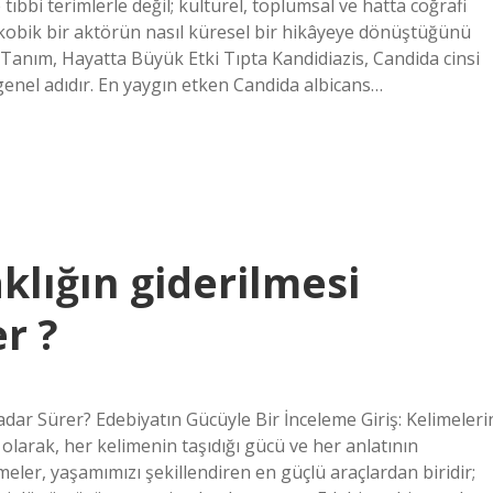
ıbbi terimlerle değil; kültürel, toplumsal ve hatta coğrafi
skobik bir aktörün nasıl küresel bir hikâyeye dönüştüğünü
t Tanım, Hayatta Büyük Etki Tıpta Kandidiazis, Candida cinsi
enel adıdır. En yaygın etken Candida albicans…
klığın giderilmesi
r ?
dar Sürer? Edebiyatın Gücüyle Bir İnceleme Giriş: Kelimeleri
olarak, her kelimenin taşıdığı gücü ve her anlatının
meler, yaşamımızı şekillendiren en güçlü araçlardan biridir;