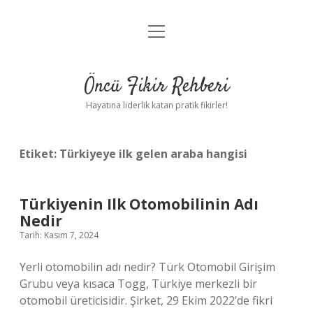
menüyü
Anasayfa
aç
Gizlilik Politikası
Öncü Fikir Rehberi
Yasal Uyarı
Hayatına liderlik katan pratik fikirler!
Hakkımızda
Etiket:
Türkiyeye ilk gelen araba hangisi
Türkiyenin Ilk Otomobilinin Adı
Nedir
Tarih: Kasım 7, 2024
Yerli otomobilin adı nedir? Türk Otomobil Girişim
Grubu veya kısaca Togg, Türkiye merkezli bir
otomobil üreticisidir. Şirket, 29 Ekim 2022’de fikri