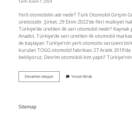
Tarih: Kasım 7, 2024
Yerli otomobilin adı nedir? Türk Otomobil Girişim 
üreticisidir. Şirket, 29 Ekim 2022’de fikri mülkiyet h
Türkiye’de üretilen ilk seri otomobil nedir? Kaynak gö
Anadol, Türkiye’de seri üretilen ilk otomobil marka
ile başlayan Türkiye’nin yerli otomotiv serüveni bir
kurulan TOGG otomobil fabrikası 27 Aralık 2019’da 
bekliyoruz. Devrim otomobili kim yaptı? Türkiye’nin i
Türkiyenin
Devamını okuyun
Yorum Bırak
Ilk
Otomobilinin
Adı
Nedir
Sitemap