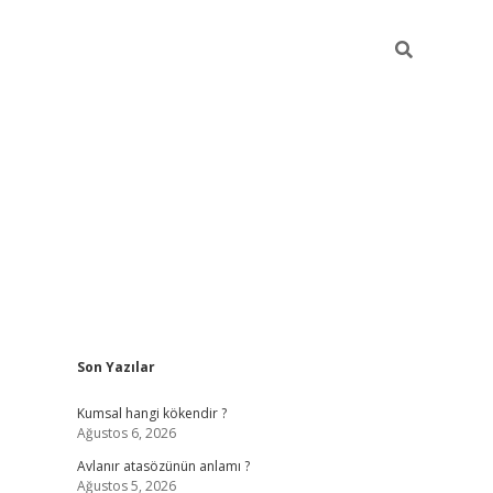
Sidebar
Son Yazılar
ilbet giriş
https://betexpergiris.casino/
betexp
Kumsal hangi kökendir ?
Ağustos 6, 2026
Avlanır atasözünün anlamı ?
Ağustos 5, 2026