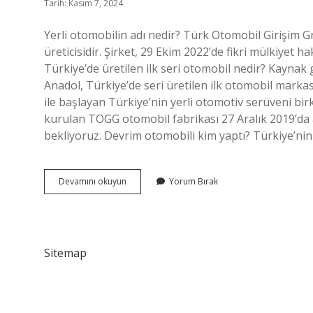
Tarih: Kasım 7, 2024
Yerli otomobilin adı nedir? Türk Otomobil Girişim 
üreticisidir. Şirket, 29 Ekim 2022’de fikri mülkiyet h
Türkiye’de üretilen ilk seri otomobil nedir? Kaynak gö
Anadol, Türkiye’de seri üretilen ilk otomobil marka
ile başlayan Türkiye’nin yerli otomotiv serüveni bir
kurulan TOGG otomobil fabrikası 27 Aralık 2019’da 
bekliyoruz. Devrim otomobili kim yaptı? Türkiye’nin i
Türkiyenin
Devamını okuyun
Yorum Bırak
Ilk
Otomobilinin
Adı
Nedir
Sitemap