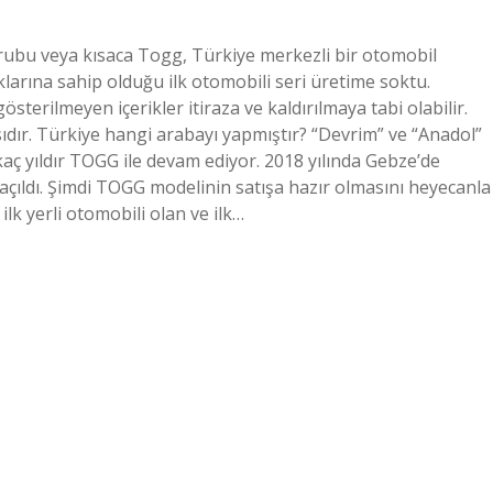
Grubu veya kısaca Togg, Türkiye merkezli bir otomobil
aklarına sahip olduğu ilk otomobili seri üretime soktu.
sterilmeyen içerikler itiraza ve kaldırılmaya tabi olabilir.
sıdır. Türkiye hangi arabayı yapmıştır? “Devrim” ve “Anadol”
kaç yıldır TOGG ile devam ediyor. 2018 yılında Gebze’de
açıldı. Şimdi TOGG modelinin satışa hazır olmasını heyecanla
lk yerli otomobili olan ve ilk…