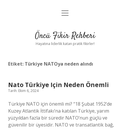
menüyü
Anasayfa
aç
Gizlilik Politikası
Öncü Fikir Rehberi
Yasal Uyarı
Hayatına liderlik katan pratik fikirler!
Hakkımızda
Etiket:
Türkiye NATOya neden alındı
Nato Türkiye Için Neden Önemli
Tarih: Ekim 6, 2024
Türkiye NATO için önemli mi? “18 Şubat 1952’de
Kuzey Atlantik İttifakı’na katılan Türkiye, yarım
yüzyıldan fazla bir süredir NATO’nun güçlü ve
güvenilir bir üyesidir. NATO ve transatlantik bağ,