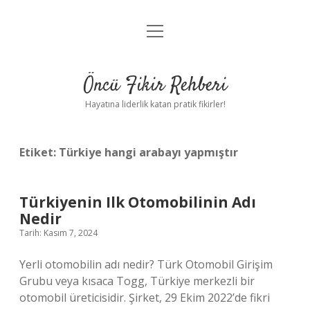
menüyü
Anasayfa
aç
Gizlilik Politikası
Öncü Fikir Rehberi
Yasal Uyarı
Hayatına liderlik katan pratik fikirler!
Hakkımızda
Etiket:
Türkiye hangi arabayı yapmıştır
Türkiyenin Ilk Otomobilinin Adı
Nedir
Tarih: Kasım 7, 2024
Yerli otomobilin adı nedir? Türk Otomobil Girişim
Grubu veya kısaca Togg, Türkiye merkezli bir
otomobil üreticisidir. Şirket, 29 Ekim 2022’de fikri