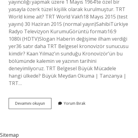
yayıncılığı yapmak üzere 1 Mayıs 1964’te özel bir
yasayla özerk tüzel kişilik olarak kurulmuştur. TRT
World kime ait? TRT World Vakfı18 Mayıs 2015 (test
yayını) 30 Haziran 2015 (normal yayın)SahibiTürkiye
Radyo Televizyon KurumuGörüntü formatı16:9
1080i (HDTV)Slogan Haberin değişime ilham verdiği
yer36 satır daha TRT Belgesel kronovizör sunucusu
kimdir? Kaan Yılmaz’ın sunduğu Kronovizör’ün bu
bölümünde kalemin ve yazının tarihini
deneyimliyoruz. TRT Belgesel Büyük Mücadele
hangi ülkede? Büyük Meydan Okuma | Tanzanya |
TRT…
Trt
Devamını okuyun
Yorum Bırak
Belgesel
Kime
Ait
Sitemap