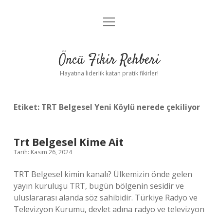
menüyü
Anasayfa
aç
Gizlilik Politikası
Öncü Fikir Rehberi
Yasal Uyarı
Hayatına liderlik katan pratik fikirler!
Hakkımızda
Etiket:
TRT Belgesel Yeni Köylü nerede çekiliyor
Trt Belgesel Kime Ait
Tarih: Kasım 26, 2024
TRT Belgesel kimin kanalı? Ülkemizin önde gelen
yayın kuruluşu TRT, bugün bölgenin sesidir ve
uluslararası alanda söz sahibidir. Türkiye Radyo ve
Televizyon Kurumu, devlet adına radyo ve televizyon