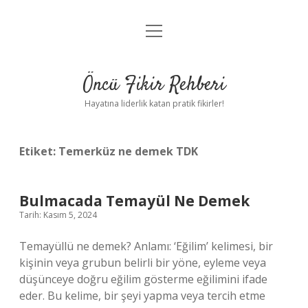
menüyü
Anasayfa
aç
Gizlilik Politikası
Öncü Fikir Rehberi
Yasal Uyarı
Hayatına liderlik katan pratik fikirler!
Hakkımızda
Etiket:
Temerküz ne demek TDK
Bulmacada Temayül Ne Demek
Tarih: Kasım 5, 2024
Temayüllü ne demek? Anlamı: ‘Eğilim’ kelimesi, bir
kişinin veya grubun belirli bir yöne, eyleme veya
düşünceye doğru eğilim gösterme eğilimini ifade
eder. Bu kelime, bir şeyi yapma veya tercih etme