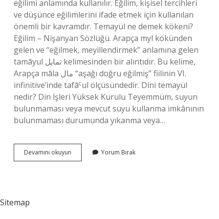
eğilimi anlamında kullanılır. Eğilim, kişisel tercihleri ​​
ve düşünce eğilimlerini ifade etmek için kullanılan
önemli bir kavramdır. Temayül ne demek kökeni?
Eğilim – Nişanyan Sözlüğü. Arapça myl kökünden
gelen ve “eğilmek, meyillendirmek” anlamına gelen
tamāyul تمايل kelimesinden bir alıntıdır. Bu kelime,
Arapça māla مال “aşağı doğru eğilmiş” fiilinin VI.
infinitive’inde tafāˁul ölçüsündedir. Dini temayül
nedir? Din İşleri Yüksek Kurulu Teyemmüm, suyun
bulunmaması veya mevcut suyu kullanma imkânının
bulunmaması durumunda yıkanma veya…
Bulmacada
Devamını okuyun
Yorum Bırak
Temayül
Ne
Demek
Sitemap