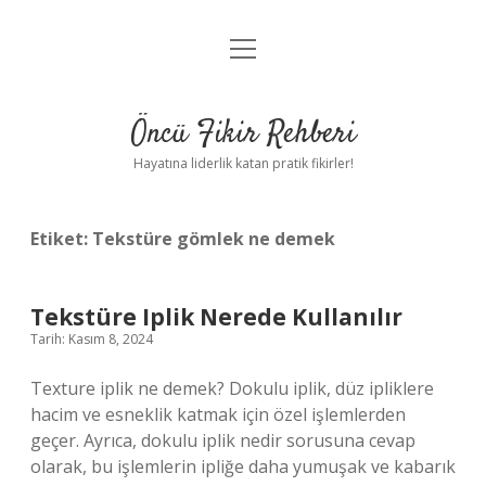
menüyü
Anasayfa
aç
Gizlilik Politikası
Öncü Fikir Rehberi
Yasal Uyarı
Hayatına liderlik katan pratik fikirler!
Hakkımızda
Etiket:
Tekstüre gömlek ne demek
Tekstüre Iplik Nerede Kullanılır
Tarih: Kasım 8, 2024
Texture iplik ne demek? Dokulu iplik, düz ipliklere
hacim ve esneklik katmak için özel işlemlerden
geçer. Ayrıca, dokulu iplik nedir sorusuna cevap
olarak, bu işlemlerin ipliğe daha yumuşak ve kabarık