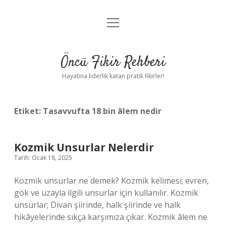
menüyü
Anasayfa
aç
Gizlilik Politikası
Öncü Fikir Rehberi
Yasal Uyarı
Hayatına liderlik katan pratik fikirler!
Hakkımızda
Etiket:
Tasavvufta 18 bin âlem nedir
Kozmik Unsurlar Nelerdir
Tarih: Ocak 18, 2025
Kozmik unsurlar ne demek? Kozmik kelimesi; evren,
gök ve uzayla ilgili unsurlar için kullanılır. Kozmik
unsurlar; Divan şiirinde, halk şiirinde ve halk
hikâyelerinde sıkça karşımıza çıkar. Kozmik âlem ne