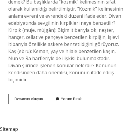
demek? Bu başlıklarda “kozmik” kelimesinin sıfat
olarak kullanıldığı belirtilmiştir. “Kozmik” kelimesinin
anlamı evreni ve evrendeki düzeni ifade eder. Divan
edebiyatında sevgilinin kirpikleri neye benzetilir?
Kirpik (muje, müjgân): Biçim itibarıyla ok, neşter,
hançer, cellat ve pençeye benzetilen kirpiğin, işlevi
itibarıyla özellikle askere benzetildiğini görüyoruz.
Kaş (ebru): Keman, yay ve hilale benzetilen kaşın,
Nun ve Ra harfleriyle de ilişkisi bulunmaktadır.
Divan şiirinde işlenen konular nelerdir? Konunun
kendisinden daha önemlisi, konunun ifade ediliş
biçimidir.…
Kozmik
Devamını okuyun
Yorum Bırak
Unsurlar
Nelerdir
Sitemap