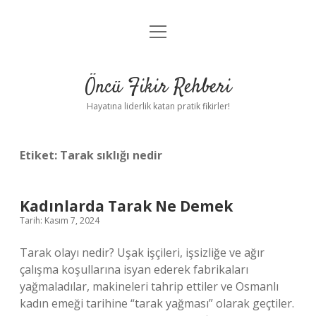
menüyü
Anasayfa
aç
Gizlilik Politikası
Öncü Fikir Rehberi
Yasal Uyarı
Hayatına liderlik katan pratik fikirler!
Hakkımızda
Etiket:
Tarak sıklığı nedir
Kadınlarda Tarak Ne Demek
Tarih: Kasım 7, 2024
Tarak olayı nedir? Uşak işçileri, işsizliğe ve ağır
çalışma koşullarına isyan ederek fabrikaları
yağmaladılar, makineleri tahrip ettiler ve Osmanlı
kadın emeği tarihine “tarak yağması” olarak geçtiler.