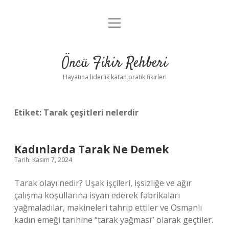
menüyü
Anasayfa
aç
Gizlilik Politikası
Öncü Fikir Rehberi
Yasal Uyarı
Hayatına liderlik katan pratik fikirler!
Hakkımızda
Etiket:
Tarak çeşitleri nelerdir
Kadınlarda Tarak Ne Demek
Tarih: Kasım 7, 2024
Tarak olayı nedir? Uşak işçileri, işsizliğe ve ağır
çalışma koşullarına isyan ederek fabrikaları
yağmaladılar, makineleri tahrip ettiler ve Osmanlı
kadın emeği tarihine “tarak yağması” olarak geçtiler.