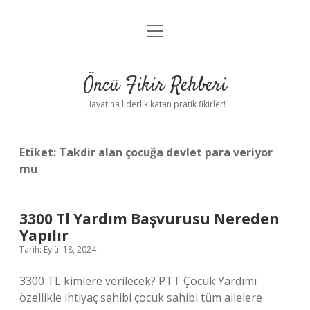
menüyü
Anasayfa
aç
Gizlilik Politikası
Öncü Fikir Rehberi
Yasal Uyarı
Hayatına liderlik katan pratik fikirler!
Hakkımızda
Etiket:
Takdir alan çocuğa devlet para veriyor
mu
3300 Tl Yardım Başvurusu Nereden
Yapılır
Tarih: Eylül 18, 2024
3300 TL kimlere verilecek? PTT Çocuk Yardımı
özellikle ihtiyaç sahibi çocuk sahibi tüm ailelere