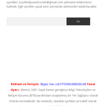
içerikleri,
backlinkpanelicomtr@gmail.com
adresine bildirmeniz
halinde, ilgili içerikler yasal süre içerisinde sitemizden kaldırılacaktır.
Arama
o/
betexpergir.net
Reklam ve İletişim:
Skype: live:.cid.575569c608265c69
Yasal
Uyarı:
Sitemiz, 5651 Sayılı Kanun gereğince Bilgi Teknolojileri ve
İletişim Kurumu (BTK) tarafından onaylanmış bir Yer Sağlayıcı olarak
hizmet vermektedir. Bu nedenle, sitedeki içerikleri proaktif olarak