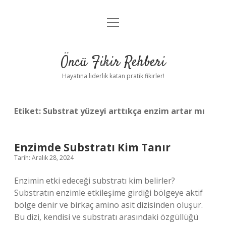
menüyü
Anasayfa
aç
Gizlilik Politikası
Öncü Fikir Rehberi
Yasal Uyarı
Hayatına liderlik katan pratik fikirler!
Hakkımızda
Etiket:
Substrat yüzeyi arttıkça enzim artar mı
Enzimde Substratı Kim Tanır
Tarih: Aralık 28, 2024
Enzimin etki edeceği substratı kim belirler?
Substratın enzimle etkileşime girdiği bölgeye aktif
bölge denir ve birkaç amino asit dizisinden oluşur.
Bu dizi, kendisi ve substratı arasındaki özgüllüğü