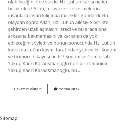
olabileceğini öne sürdü. Hz. Lut’un karısı neden
helak oldu? Allah, tecavüze son vermek için
insanlara insan kılığında melekler gönderdi. Bu
olaydan sonra Allah, Hz. Lut’un ailesiyle birlikte
şehirden uzaklaşmasını istedi ve bu arada ona
arkasına bakmamasını ve karısının da yok
edileceğini söyledi ve bunun sonucunda Hz. Lut’un
karısı da Lut’un kavmi tarafından yok edildi. Sodom
ve Gomore hikayesi nedir? Sodom ve Gomorrah,
Yakup Kadri Karaosmanoğlu’nun bir romanıdır.
Yakup Kadri Karaosmanoğlu, bu…
Sodom
Devamını okuyun
Yorum Bırak
Ve
Gomore
Nasıl
Helak
Oldu
Sitemap