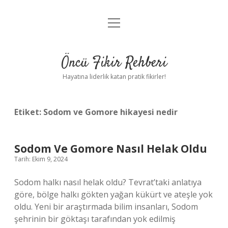
menüyü
Anasayfa
aç
Gizlilik Politikası
Öncü Fikir Rehberi
Yasal Uyarı
Hayatına liderlik katan pratik fikirler!
Hakkımızda
Etiket:
Sodom ve Gomore hikayesi nedir
Sodom Ve Gomore Nasıl Helak Oldu
Tarih: Ekim 9, 2024
Sodom halkı nasıl helak oldu? Tevrat’taki anlatıya
göre, bölge halkı gökten yağan kükürt ve ateşle yok
oldu. Yeni bir araştırmada bilim insanları, Sodom
şehrinin bir göktaşı tarafından yok edilmiş