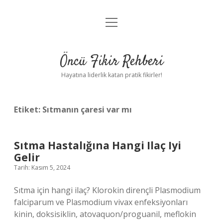
menüyü
Anasayfa
aç
Gizlilik Politikası
Öncü Fikir Rehberi
Yasal Uyarı
Hayatına liderlik katan pratik fikirler!
Hakkımızda
Etiket:
Sıtmanın çaresi var mı
Sıtma Hastalığına Hangi Ilaç Iyi
Gelir
Tarih: Kasım 5, 2024
Sıtma için hangi ilaç? Klorokin dirençli Plasmodium
falciparum ve Plasmodium vivax enfeksiyonları
kinin, doksisiklin, atovaquon/proguanil, meflokin