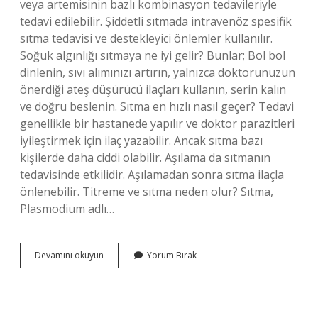
veya artemisinin bazlı kombinasyon tedavileriyle
tedavi edilebilir. Şiddetli sıtmada intravenöz spesifik
sıtma tedavisi ve destekleyici önlemler kullanılır.
Soğuk algınlığı sıtmaya ne iyi gelir? Bunlar; Bol bol
dinlenin, sıvı alımınızı artırın, yalnızca doktorunuzun
önerdiği ateş düşürücü ilaçları kullanın, serin kalın
ve doğru beslenin. Sıtma en hızlı nasıl geçer? Tedavi
genellikle bir hastanede yapılır ve doktor parazitleri
iyileştirmek için ilaç yazabilir. Ancak sıtma bazı
kişilerde daha ciddi olabilir. Aşılama da sıtmanın
tedavisinde etkilidir. Aşılamadan sonra sıtma ilaçla
önlenebilir. Titreme ve sıtma neden olur? Sıtma,
Plasmodium adlı…
Sıtma
Devamını okuyun
Yorum Bırak
Hastalığına
Hangi
Ilaç
Iyi