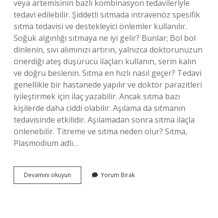
veya artemisinin bazlı kombinasyon tedavileriyle
tedavi edilebilir. Şiddetli sıtmada intravenöz spesifik
sıtma tedavisi ve destekleyici önlemler kullanılır.
Soğuk algınlığı sıtmaya ne iyi gelir? Bunlar; Bol bol
dinlenin, sıvı alımınızı artırın, yalnızca doktorunuzun
önerdiği ateş düşürücü ilaçları kullanın, serin kalın
ve doğru beslenin. Sıtma en hızlı nasıl geçer? Tedavi
genellikle bir hastanede yapılır ve doktor parazitleri
iyileştirmek için ilaç yazabilir. Ancak sıtma bazı
kişilerde daha ciddi olabilir. Aşılama da sıtmanın
tedavisinde etkilidir. Aşılamadan sonra sıtma ilaçla
önlenebilir. Titreme ve sıtma neden olur? Sıtma,
Plasmodium adlı…
Sıtma
Devamını okuyun
Yorum Bırak
Hastalığına
Hangi
Ilaç
Iyi