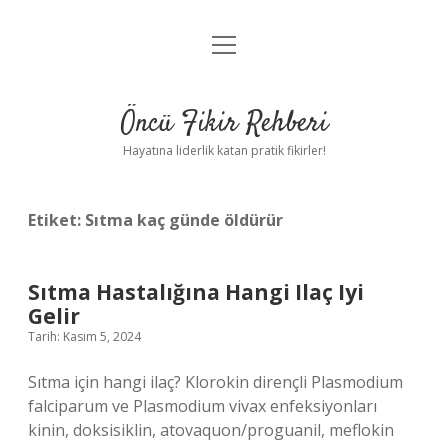
menüyü
Anasayfa
aç
Gizlilik Politikası
Öncü Fikir Rehberi
Yasal Uyarı
Hayatına liderlik katan pratik fikirler!
Hakkımızda
Etiket:
Sıtma kaç günde öldürür
Sıtma Hastalığına Hangi Ilaç Iyi
Gelir
Tarih: Kasım 5, 2024
Sıtma için hangi ilaç? Klorokin dirençli Plasmodium
falciparum ve Plasmodium vivax enfeksiyonları
kinin, doksisiklin, atovaquon/proguanil, meflokin