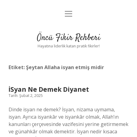
menüyü
Anasayfa
aç
Gizlilik Politikası
Öncü Fikir Rehberi
Yasal Uyarı
Hayatına liderlik katan pratik fikirler!
Hakkımızda
Etiket:
Şeytan Allaha isyan etmiş midir
İSyan Ne Demek Diyanet
Tarih: Şubat 2, 2025
Dinde isyan ne demek? İsyan, nizama uymama,
isyan. Ayrıca isyankâr ve isyankâr olmak, Allah’ın
kanunları çerçevesinde vazifesini yerine getirmemek
ve günahkâr olmak demektir. İsyan nedir kısaca