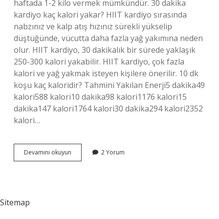
haftada 1-2 kilo vermek mümkündür. 30 dakika
kardiyo kaç kalori yakar? HIIT kardiyo sırasında
nabzınız ve kalp atış hızınız sürekli yükselip
düştüğünde, vücutta daha fazla yağ yakımına neden
olur. HIIT kardiyo, 30 dakikalık bir sürede yaklaşık
250-300 kalori yakabilir. HIIT kardiyo, çok fazla
kalori ve yağ yakmak isteyen kişilere önerilir. 10 dk
koşu kaç kaloridir? Tahmini Yakılan Enerji5 dakika49
kalori588 kalori10 dakika98 kalori1176 kalori15
dakika147 kalori1764 kalori30 dakika294 kalori2352
kalori…
30
Devamını okuyun
2 Yorum
Dakika
Koşu
Kaç
Kalori
Yakar
Sitemap