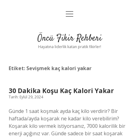
menüyü
Anasayfa
aç
Gizlilik Politikası
Öncü Fikir Rehberi
Yasal Uyarı
Hayatına liderlik katan pratik fikirler!
Hakkımızda
Etiket:
Sevişmek kaç kalori yakar
30 Dakika Koşu Kaç Kalori Yakar
Tarih: Eylül 29, 2024
Günde 1 saat koşmak ayda kaç kilo verdirir? Bir
haftada/ayda koşarak ne kadar kilo verebilirim?
Koşarak kilo vermek istiyorsanız, 7000 kalorilik bir
enerji açığınız var. Günde sadece bir saat koşarak