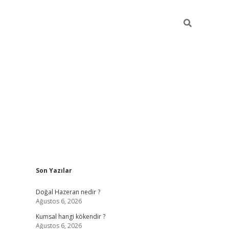
Sidebar
Son Yazılar
ilbet giriş
https://betexpergiris.casino/
betexp
Doğal Hazeran nedir ?
Ağustos 6, 2026
Kumsal hangi kökendir ?
Ağustos 6, 2026