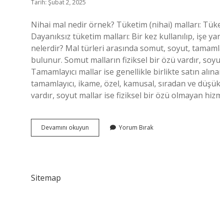
Tarih: Şubat 2, 2025
Nihai mal nedir örnek? Tüketim (nihai) malları: Tüket
Dayanıksız tüketim malları: Bir kez kullanılıp, işe y
nelerdir? Mal türleri arasında somut, soyut, tamamla
bulunur. Somut malların fiziksel bir özü vardır, soyu
Tamamlayıcı mallar ise genellikle birlikte satın alın
tamamlayıcı, ikame, özel, kamusal, sıradan ve düşük 
vardır, soyut mallar ise fiziksel bir özü olmayan hi
Rakip
Devamını okuyun
Yorum Bırak
Mallar
Nedir
Sitemap