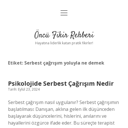
menüyü
Anasayfa
aç
Gizlilik Politikası
Öncü Fikir Rehberi
Yasal Uyarı
Hayatına liderlik katan pratik fikirler!
Hakkımızda
Etiket:
Serbest çağrışım yoluyla ne demek
Psikolojide Serbest Çağrışım Nedir
Tarih: Eylül 23, 2024
Serbest çağrışım nasıl uygulanır? Serbest çağrışımın
başlatılması: Danışan, aklına gelen ilk düşünceden
başlayarak düşüncelerini, hislerini, anılarını ve
hayallerini özgürce ifade eder. Bu süreçte terapist