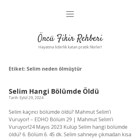
menüyü
Anasayfa
aç
Gizlilik Politikası
Öncü Fikir Rehberi
Yasal Uyarı
Hayatına liderlik katan pratik fikirler!
Hakkımızda
Etiket:
Selim neden ölmüştür
Selim Hangi Bölümde Öldü
Tarih: Eylül 29, 2024
Selim kaçıncı bölümde öldü? Mahmut Selim’i
Vuruyor! – EDHO Bölüm 29 | Mahmut Selim’i
Vuruyor!24 Mayıs 2023 Kulüp Selim hangi bölümde
öldü? 6. Bölüm 6. 45 dk. Selim sahneye çıkmadan kısa