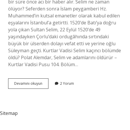
bir süre önce acı bir haber alır. Selim ne zaman
ölüyor? Seferden sonra İslam peygamberi Hz.
Muhammed’in kutsal emanetler olarak kabul edilen
eşyalarını İstanbul’a getirtti. 1520’de Batı’ya doğru
yola çıkan Sultan Selim, 22 Eylül 1520’de 49
yaşındayken Çorlu’daki ordugâhında sırtındaki
büyük bir ülserden dolayı vefat etti ve yerine oğlu
Süleyman geçti. Kurtlar Vadisi Selim kaçıncı bölümde
öldü? Polat Alemdar, Selim ve adamlarını öldürür –
Kurtlar Vadisi Pusu 104. Bölüm…
Selim
Devamını okuyun
2 Yorum
Hangi
Bölümde
Öldü
Sitemap