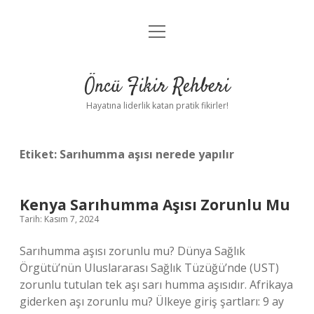
menüyü
Anasayfa
aç
Gizlilik Politikası
Öncü Fikir Rehberi
Yasal Uyarı
Hayatına liderlik katan pratik fikirler!
Hakkımızda
Etiket:
Sarıhumma aşısı nerede yapılır
Kenya Sarıhumma Aşısı Zorunlu Mu
Tarih: Kasım 7, 2024
Sarıhumma aşısı zorunlu mu? Dünya Sağlık
Örgütü’nün Uluslararası Sağlık Tüzüğü’nde (UST)
zorunlu tutulan tek aşı sarı humma aşısıdır. Afrikaya
giderken aşı zorunlu mu? Ülkeye giriş şartları: 9 ay